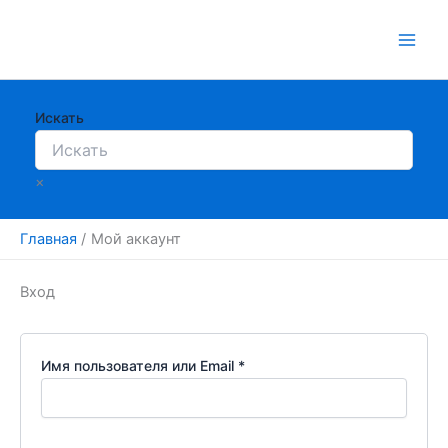
Перейти
к
содержимому
Искать
×
Главная
Мой аккаунт
Вход
Обязательно
Имя пользователя или Email
*