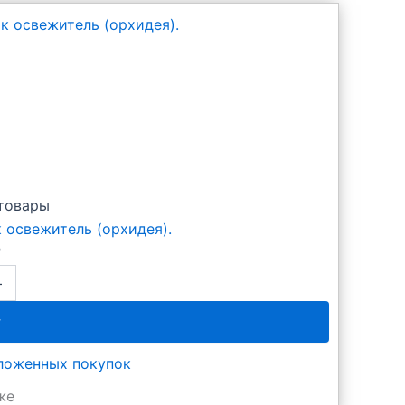
товары
 освежитель (орхидея).
₽
+
у
тложенных покупок
же