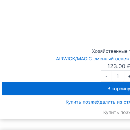
Хозяйственные 
AIRWICK/MAGIC сменный осве
123.00
Количество
-
товара
AIRWICK/MAG
В корзин
сменный
освежитель
Купить позже
Удалить из о
МОРСКОЙ
БРИЗ
Купить поз