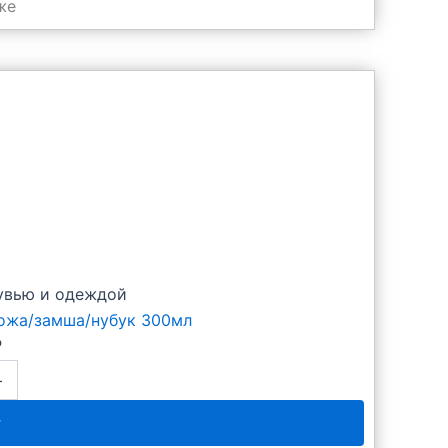
же
бувью и одеждой
ожа/замша/нубук 300мл
₽
+
у