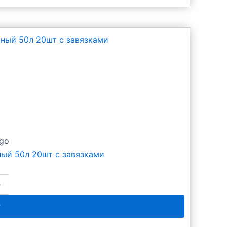
go
ый 50л 20шт с завязками
+
у