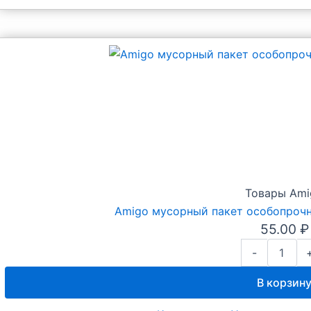
освежитель
(орхидея).
Товары Ami
Amigo мусорный пакет особопрочн
55.00
₽
Количество
-
товара
Amigo
В корзин
мусорный
пакет