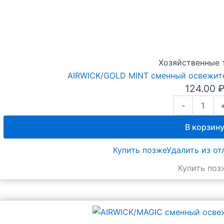
Хозяйственные 
AIRWICK/GOLD MINT сменный освежите
124.00
Количество
-
товара
AIRWICK/GOL
В корзин
MINT
сменный
Купить позже
Удалить из о
освежитель
экзотическое
Купить поз
настроение