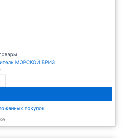
товары
житель МОРСКОЙ БРИЗ
₽
+
IC
у
тложенных покупок
же