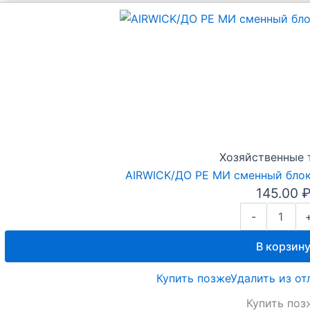
Хозяйственные 
AIRWICK/ДО РЕ МИ сменный блок
145.00
Количество
-
товара
AIRWICK/
В корзин
ДО
РЕ
Купить позже
Удалить из о
МИ
сменный
Купить поз
блок