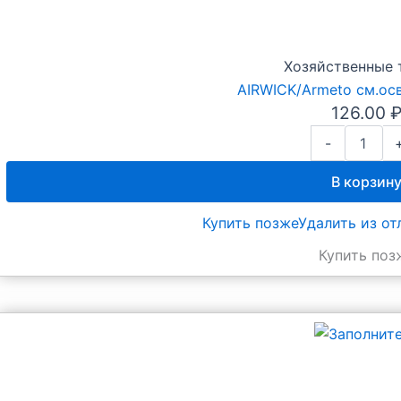
Хозяйственные 
AIRWICK/Armeto см.ос
126.00
Количество
-
товара
AIRWICK/Arme
В корзин
см.осв.
АРОМА-
Купить позже
Удалить из о
SPA
Купить поз