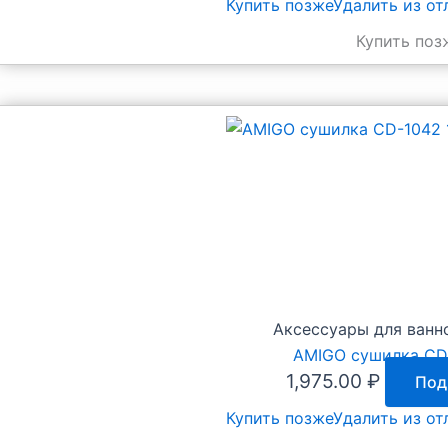
Купить позже
Удалить из о
особопрочный
50л
Купить поз
20шт
с
завязками
Аксессуары для ванн
AMIGO сушилка CD
1,975.00
₽
Под
Купить позже
Удалить из о