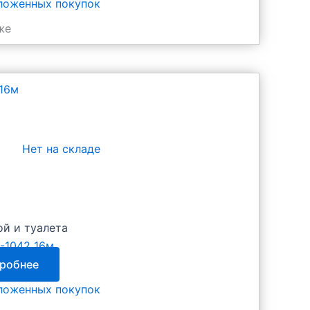
тложенных покупок
же
Нет на складе
ой и туалета
-1042 16м
робнее
тложенных покупок