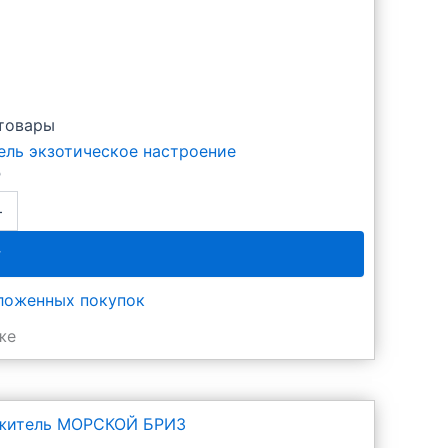
товары
ль экзотическое настроение
₽
+
D
у
тложенных покупок
же