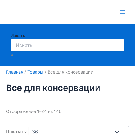
Перейти
к
содержимому
Искать
×
Главная
Товары
Все для консервации
Все для консервации
Отображение 1–24 из 146
Показать: