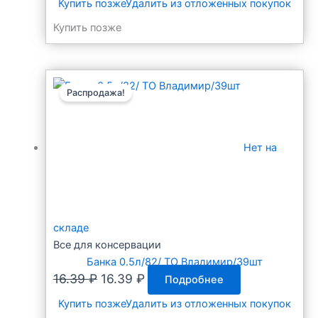
Купить позже
Удалить из отложенных покупок
Купить позже
Распродажа!
Нет на
складе
Все для консервации
Банка 0.5л/82/ ТО Владимир/39шт
Первоначальная
Текущая
16.39
₽
16.39
₽
Подробнее
цена
цена:
Купить позже
Удалить из отложенных покупок
составляла
16.39 ₽.