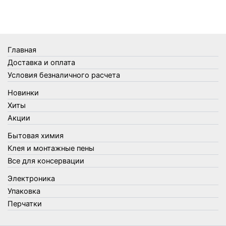
Термометры
Термосы
Товары Amigo
Товары для бани
Главная
Товары для кухни
Доставка и оплата
Товары для сада и огорода
Условия безналичного расчета
Товары для туризма и отдыха
Новинки
Упаковка
Хиты
Утеплители и прочее
Акции
Фонари, лампы и удлинители
Бытовая химия
Хозяйственные товары
Клея и монтажные пены
Швабры, стекломои, черенки и насадки
Все для консервации
Шнуры, веревки и шпагаты
Электроника
Электроника
Элементы питания
Упаковка
Перчатки