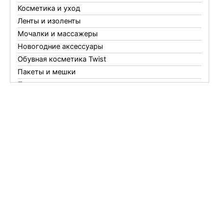
Косметика и уход
Ленты и изоленты
Мочалки и массажеры
Новогодние аксессуары
Обувная косметика Twist
Пакеты и мешки
Перчатки
Пленки
Предметы личной гигиены
Садовый инвентарь
Средства от комаров Mosquitall
Средства от комаров, мух и клещей
Средства от моли
Средства от мышей, крыс и кротов
Средства от тараканов, муравьев и клопов
Средства по уходу за обувью и одеждой
Телеги и сумки