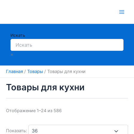
Перейти
к
содержимому
Искать
×
Главная
Товары
Товары для кухни
Товары для кухни
Отображение 1–24 из 586
Показать: