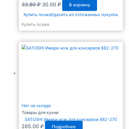
Первоначальная
Текущая
33.80
₽
30.00
₽
В корзину
цена
цена:
Купить позже
Удалить из отложенных покупок
составляла
30.00 ₽.
Купить позже
33.80 ₽.
Нет на складе
Товары для кухни
SATOSHI Имари нож для консервов 882-270
265.00
₽
Подробнее