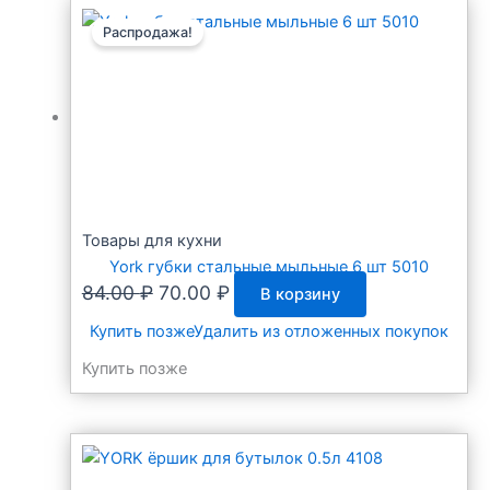
Распродажа!
Товары для кухни
York губки стальные мыльные 6 шт 5010
Первоначальная
Текущая
84.00
₽
70.00
₽
В корзину
цена
цена:
Купить позже
Удалить из отложенных покупок
составляла
70.00 ₽.
Купить позже
84.00 ₽.