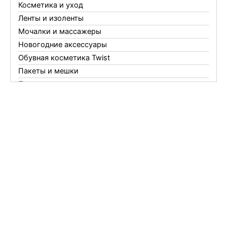
Косметика и уход
Ленты и изоленты
Мочалки и массажеры
Новогодние аксессуары
Обувная косметика Twist
Пакеты и мешки
Перчатки
Пленки
Предметы личной гигиены
Садовый инвентарь
Средства от комаров Mosquitall
Средства от комаров, мух и клещей
Средства от моли
Средства от мышей, крыс и кротов
Средства от тараканов, муравьев и клопов
Средства по уходу за обувью и одеждой
Телеги и сумки