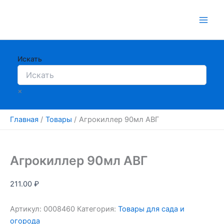
Перейти
к
содержимому
Искать
×
Главная
Товары
Агрокиллер 90мл АВГ
Агрокиллер 90мл АВГ
211.00
₽
Артикул:
0008460
Категория:
Товары для сада и
огорода