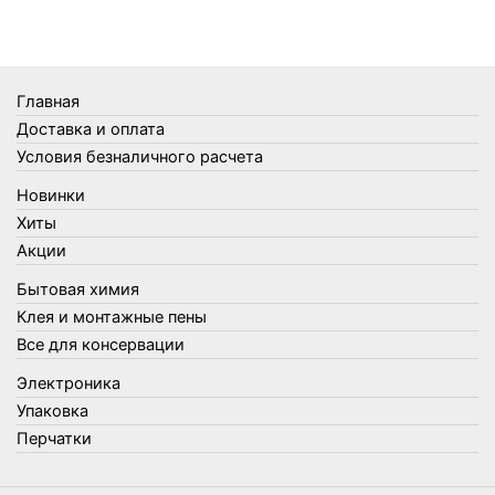
Термометры
Термосы
Товары Amigo
Товары для бани
Главная
Товары для кухни
Доставка и оплата
Товары для сада и огорода
Условия безналичного расчета
Товары для туризма и отдыха
Новинки
Упаковка
Хиты
Утеплители и прочее
Акции
Фонари, лампы и удлинители
Бытовая химия
Хозяйственные товары
Клея и монтажные пены
Швабры, стекломои, черенки и насадки
Все для консервации
Шнуры, веревки и шпагаты
Электроника
Электроника
Элементы питания
Упаковка
Перчатки