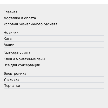
Товары Amigo
Товары для бани
Главная
Товары для кухни
Доставка и оплата
Товары для сада и огорода
Условия безналичного расчета
Товары для туризма и отдыха
Новинки
Упаковка
Хиты
Утеплители и прочее
Акции
Фонари, лампы и удлинители
Бытовая химия
Хозяйственные товары
Клея и монтажные пены
Швабры, стекломои, черенки и насадки
Все для консервации
Шнуры, веревки и шпагаты
Электроника
Электроника
Элементы питания
Упаковка
Перчатки