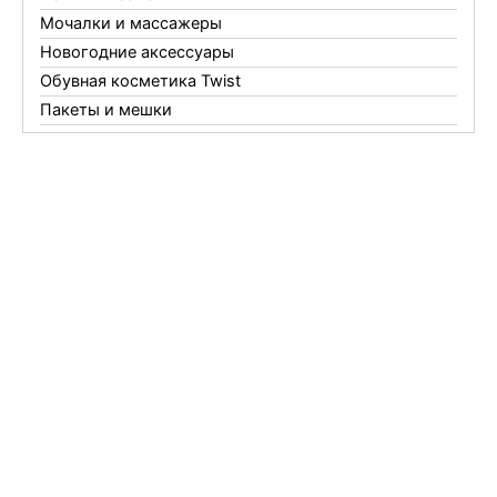
Мочалки и массажеры
Новогодние аксессуары
Обувная косметика Twist
Пакеты и мешки
Перчатки
Пленки
Предметы личной гигиены
Садовый инвентарь
Средства от комаров Mosquitall
Средства от комаров, мух и клещей
Средства от моли
Средства от мышей, крыс и кротов
Средства от тараканов, муравьев и клопов
Средства по уходу за обувью и одеждой
Телеги и сумки
Термометры
Термосы