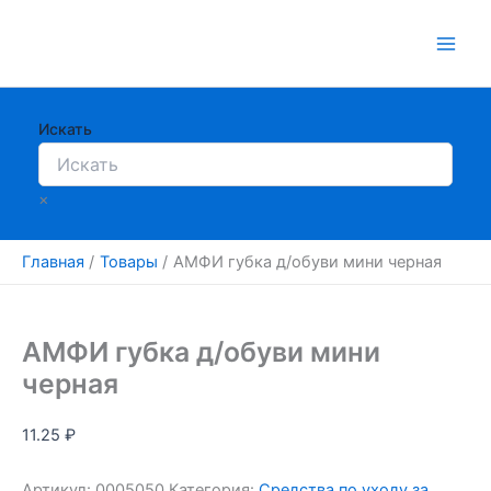
Перейти
к
содержимому
Искать
×
Главная
Товары
АМФИ губка д/обуви мини черная
АМФИ губка д/обуви мини
черная
11.25
₽
Артикул:
0005050
Категория:
Средства по уходу за