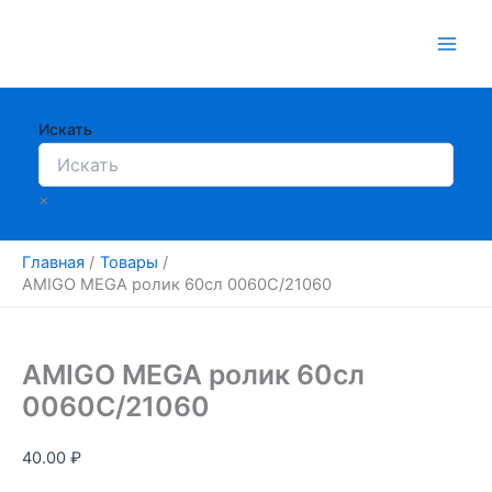
Перейти
к
содержимому
Искать
×
Главная
Товары
AMIGO MEGA ролик 60сл 0060C/21060
AMIGO MEGA ролик 60сл
0060C/21060
40.00
₽