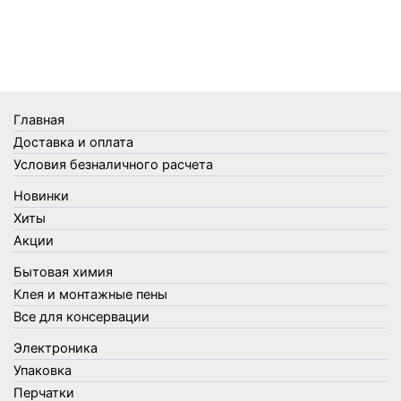
Телеги и сумки
Термометры
Термосы
Товары Amigo
Товары для бани
Главная
Товары для кухни
Доставка и оплата
Товары для сада и огорода
Условия безналичного расчета
Товары для туризма и отдыха
Новинки
Упаковка
Хиты
Утеплители и прочее
Акции
Фонари, лампы и удлинители
Бытовая химия
Хозяйственные товары
Клея и монтажные пены
Швабры, стекломои, черенки и насадки
Все для консервации
Шнуры, веревки и шпагаты
Электроника
Электроника
Элементы питания
Упаковка
Перчатки