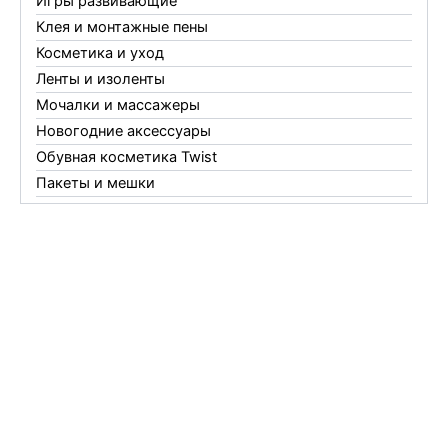
Игры развивающие
Клея и монтажные пены
Косметика и уход
Ленты и изоленты
Мочалки и массажеры
Новогодние аксессуары
Обувная косметика Twist
Пакеты и мешки
Перчатки
Пленки
Предметы личной гигиены
Садовый инвентарь
Средства от комаров Mosquitall
Средства от комаров, мух и клещей
Средства от моли
Средства от мышей, крыс и кротов
Средства от тараканов, муравьев и клопов
Средства по уходу за обувью и одеждой