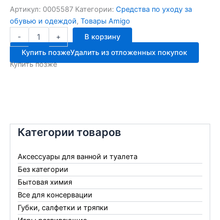
Артикул:
0005587
Категории:
Средства по уходу за
обувью и одеждой
,
Товары Amigo
Количество
-
+
В корзину
товара
AMIGO
Купить позже
Удалить из отложенных покупок
MEGA
Купить позже
ролик
60сл
0060C/21060
Категории товаров
Аксессуары для ванной и туалета
Без категории
Бытовая химия
Все для консервации
Губки, салфетки и тряпки