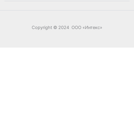
Copyright © 2024 ООО «‎Интекс»‎
0
0
Ваша корзина
Your cart is empty
Return to Shop
Продолжить покупки