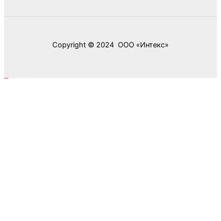
Copyright © 2024 ООО «‎Интекс»‎
0
0
Ваша корзина
Your cart is empty
Return to Shop
Продолжить покупки