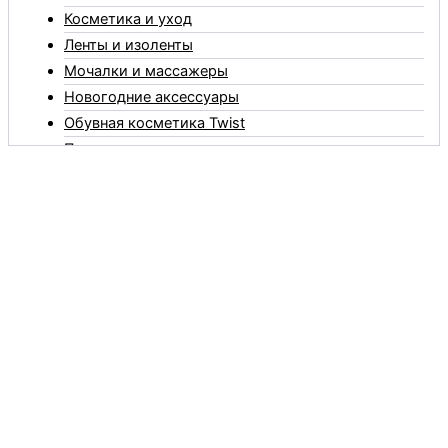
Косметика и уход
Ленты и изоленты
Мочалки и массажеры
Новогодние аксессуары
Обувная косметика Twist
Пакеты и мешки
Перчатки
Пленки
Предметы личной гигиены
Садовый инвентарь
Средства от комаров Mosquitall
Средства от комаров, мух и клещей
Средства от моли
Средства от мышей, крыс и кротов
Средства от тараканов, муравьев и клопов
Средства по уходу за обувью и одеждой
Телеги и сумки