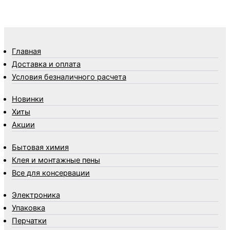
Термометры
Термосы
Товары Amigo
Товары для бани
Главная
Товары для кухни
Доставка и оплата
Товары для сада и огорода
Условия безналичного расчета
Товары для туризма и отдыха
Новинки
Упаковка
Хиты
Утеплители и прочее
Акции
Фонари, лампы и удлинители
Хозяйственные товары
Бытовая химия
Швабры, стекломои, черенки и насадки
Клея и монтажные пены
Шнуры, веревки и шпагаты
Все для консервации
Электроника
Элементы питания
Электроника
Упаковка
Перчатки