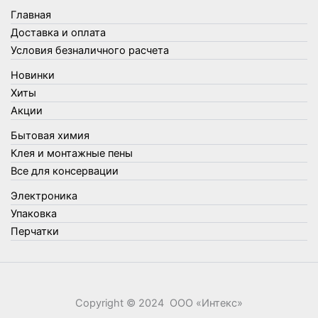
Товары для бани
Главная
Товары для кухни
Доставка и оплата
Товары для сада и огорода
Условия безналичного расчета
Товары для туризма и отдыха
Новинки
Упаковка
Хиты
Утеплители и прочее
Акции
Фонари, лампы и удлинители
Бытовая химия
Хозяйственные товары
Клея и монтажные пены
Швабры, стекломои, черенки и насадки
Все для консервации
Шнуры, веревки и шпагаты
Электроника
Электроника
Элементы питания
Упаковка
Перчатки
Copyright © 2024 ООО «‎Интекс»‎