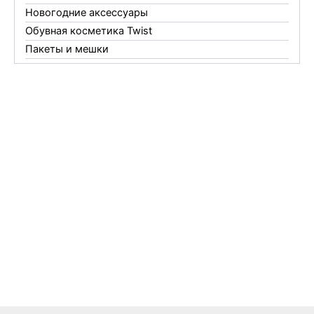
Новогодние аксессуары
Обувная косметика Twist
Пакеты и мешки
Перчатки
Пленки
Предметы личной гигиены
Садовый инвентарь
Средства от комаров Mosquitall
Средства от комаров, мух и клещей
Средства от моли
Средства от мышей, крыс и кротов
Средства от тараканов, муравьев и клопов
Средства по уходу за обувью и одеждой
Телеги и сумки
Термометры
Термосы
Товары Amigo