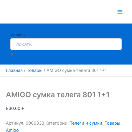
Перейти
к
содержимому
Искать
×
Главная
Товары
AMIGO сумка телега 801 1+1
AMIGO сумка телега 801 1+1
830.00
₽
Артикул:
0006333
Категории:
Телеги и сумки
,
Товары
Amigo