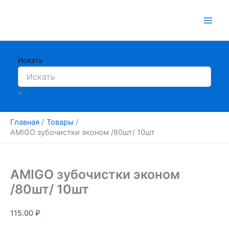
Перейти
к
содержимому
Искать
×
Главная
Товары
AMIGO зубочистки эконом /80шт/ 10шт
AMIGO зубочистки эконом
/80шт/ 10шт
115.00
₽