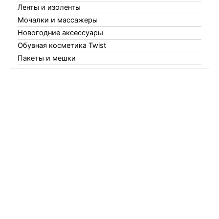
Ленты и изоленты
Мочалки и массажеры
Новогодние аксессуары
Обувная косметика Twist
Пакеты и мешки
Перчатки
Пленки
Предметы личной гигиены
Садовый инвентарь
Средства от комаров Mosquitall
Средства от комаров, мух и клещей
Средства от моли
Средства от мышей, крыс и кротов
Средства от тараканов, муравьев и клопов
Средства по уходу за обувью и одеждой
Телеги и сумки
Термометры