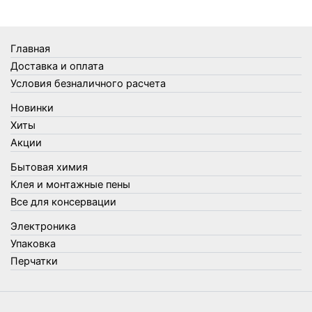
Термосы
Товары Amigo
Товары для бани
Главная
Товары для кухни
Доставка и оплата
Товары для сада и огорода
Условия безналичного расчета
Товары для туризма и отдыха
Новинки
Упаковка
Хиты
Утеплители и прочее
Акции
Фонари, лампы и удлинители
Бытовая химия
Хозяйственные товары
Клея и монтажные пены
Швабры, стекломои, черенки и насадки
Все для консервации
Шнуры, веревки и шпагаты
Электроника
Электроника
Элементы питания
Упаковка
Перчатки