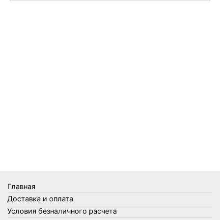
Перчатки
Пленки
Предметы личной гигиены
Садовый инвентарь
Средства от комаров Mosquitall
Средства от комаров, мух и клещей
Средства от моли
Средства от мышей, крыс и кротов
Средства от тараканов, муравьев и клопов
Средства по уходу за обувью и одеждой
Телеги и сумки
Термометры
Термосы
Товары Amigo
Товары для бани
Главная
Товары для кухни
Доставка и оплата
Товары для сада и огорода
Условия безналичного расчета