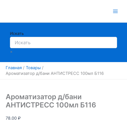
Перейти
к
содержимому
Искать
×
Главная
Товары
Ароматизатор д/бани АНТИСТРЕСС 100мл Б116
Ароматизатор д/бани
АНТИСТРЕСС 100мл Б116
78.00
₽