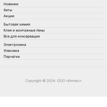
Товары для туризма и отдыха
Новинки
Упаковка
Хиты
Утеплители и прочее
Акции
Фонари, лампы и удлинители
Бытовая химия
Хозяйственные товары
Клея и монтажные пены
Швабры, стекломои, черенки и насадки
Все для консервации
Шнуры, веревки и шпагаты
Электроника
Электроника
Элементы питания
Упаковка
Перчатки
Copyright © 2024 ООО «‎Интекс»‎
0