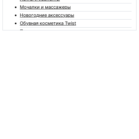
Мочалки и массажеры
Новогодние аксессуары
Обувная косметика Twist
Пакеты и мешки
Перчатки
Пленки
Предметы личной гигиены
Садовый инвентарь
Средства от комаров Mosquitall
Средства от комаров, мух и клещей
Средства от моли
Средства от мышей, крыс и кротов
Средства от тараканов, муравьев и клопов
Средства по уходу за обувью и одеждой
Телеги и сумки
Термометры
Термосы