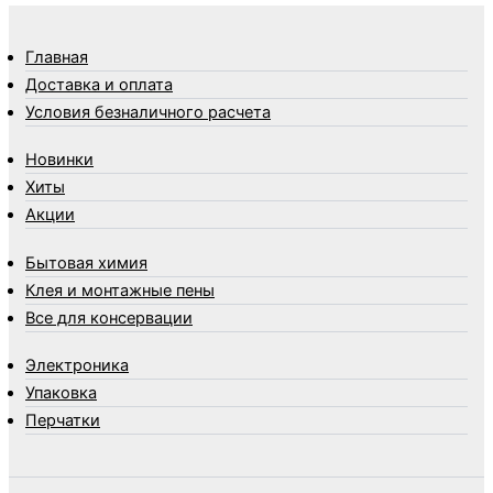
Товары Amigo
Товары для бани
Главная
Товары для кухни
Доставка и оплата
Товары для сада и огорода
Условия безналичного расчета
Товары для туризма и отдыха
Новинки
Упаковка
Хиты
Утеплители и прочее
Акции
Фонари, лампы и удлинители
Хозяйственные товары
Бытовая химия
Швабры, стекломои, черенки и насадки
Клея и монтажные пены
Шнуры, веревки и шпагаты
Все для консервации
Электроника
Элементы питания
Электроника
Упаковка
Перчатки