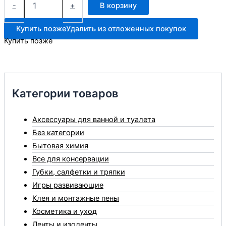
товара
-
+
В корзину
Аст
метла
Купить позже
Удалить из отложенных покупок
садовая
Купить позже
телескоп
ПВХ
Категории товаров
Аксессуары для ванной и туалета
Без категории
Бытовая химия
Все для консервации
Губки, салфетки и тряпки
Игры развивающие
Клея и монтажные пены
Косметика и уход
Ленты и изоленты