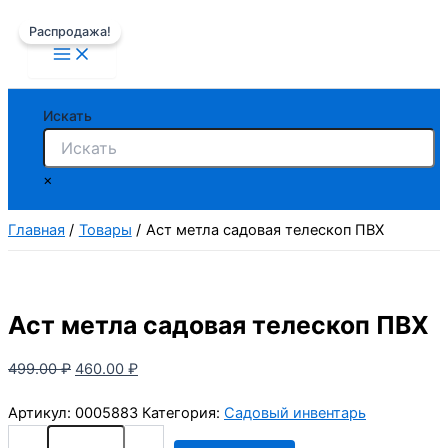
Перейти
Распродажа!
к
содержимому
Искать
×
Главная
Товары
Аст метла садовая телескоп ПВХ
Аст метла садовая телескоп ПВХ
Первоначальная
Текущая
499.00
₽
460.00
₽
цена
цена:
Артикул:
0005883
Категория:
Садовый инвентарь
составляла
460.00 ₽.
Количество
499.00 ₽.