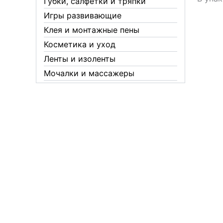
Губки, салфетки и тряпки
Игры развивающие
Клея и монтажные пены
Косметика и уход
Ленты и изоленты
Мочалки и массажеры
Новогодние аксессуары
Обувная косметика Twist
Пакеты и мешки
Перчатки
Пленки
Предметы личной гигиены
Садовый инвентарь
Средства от комаров Mosquitall
Средства от комаров, мух и
клещей