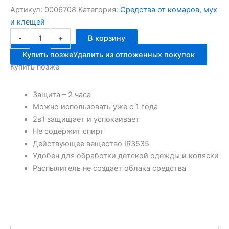
Артикул:
0006708
Категория:
Средства от комаров, мух
и клещей
Количество
-
+
В корзину
товара
БЭБИ
Купить позже
Удалить из отложенных покупок
ДЭТА
Купить позже
аква
аэр.2в1
с
Защита – 2 часа
1года
Можно использовать уже с 1 года
100мл
2в1 защищает и успокаивает
Не содержит спирт
Действующее вещество IR3535
Удобен для обработки детской одежды и коляски
Распылитель не создает облака средства