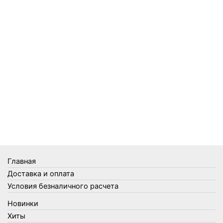
Предметы личной гигиены
Садовый инвентарь
Средства от комаров Mosquitall
Средства от комаров, мух и клещей
Средства от моли
Средства от мышей, крыс и кротов
Средства от тараканов, муравьев и клопов
Средства по уходу за обувью и одеждой
Телеги и сумки
Термометры
Термосы
Товары Amigo
Товары для бани
Главная
Товары для кухни
Доставка и оплата
Товары для сада и огорода
Условия безналичного расчета
Товары для туризма и отдыха
Новинки
Упаковка
Хиты
Утеплители и прочее