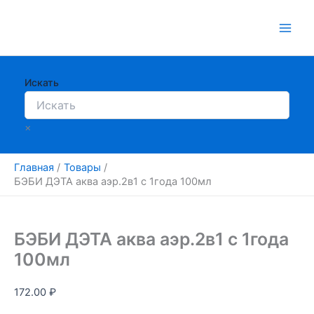
Перейти
к
содержимому
Искать
×
Главная
Товары
БЭБИ ДЭТА аква аэр.2в1 с 1года 100мл
БЭБИ ДЭТА аква аэр.2в1 с 1года
100мл
172.00
₽