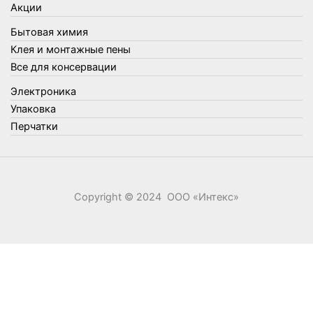
Акции
Фонари, лампы и удлинители
Бытовая химия
Хозяйственные товары
Клея и монтажные пены
Швабры, стекломои, черенки и насадки
Все для консервации
Шнуры, веревки и шпагаты
Электроника
Электроника
Элементы питания
Упаковка
Перчатки
Copyright © 2024 ООО «‎Интекс»‎
0