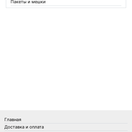
Пакеты и мешки
Перчатки
Пленки
Предметы личной гигиены
Садовый инвентарь
Средства от комаров Mosquitall
Средства от комаров, мух и клещей
Средства от моли
Средства от мышей, крыс и кротов
Средства от тараканов, муравьев и клопов
Средства по уходу за обувью и одеждой
Телеги и сумки
Термометры
Термосы
Товары Amigo
Товары для бани
Главная
Товары для кухни
Доставка и оплата