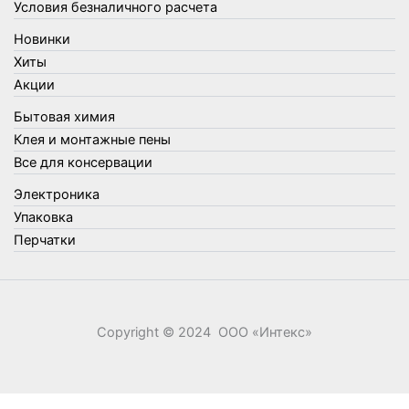
Товары для сада и огорода
Условия безналичного расчета
Товары для туризма и отдыха
Новинки
Упаковка
Хиты
Утеплители и прочее
Акции
Фонари, лампы и удлинители
Бытовая химия
Хозяйственные товары
Клея и монтажные пены
Швабры, стекломои, черенки и насадки
Все для консервации
Шнуры, веревки и шпагаты
Электроника
Электроника
Элементы питания
Упаковка
Перчатки
Copyright © 2024 ООО «‎Интекс»‎
0