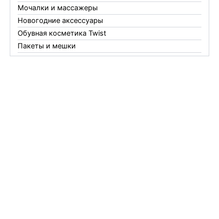
Мочалки и массажеры
Новогодние аксессуары
Обувная косметика Twist
Пакеты и мешки
Перчатки
Пленки
Предметы личной гигиены
Садовый инвентарь
Средства от комаров Mosquitall
Средства от комаров, мух и клещей
Средства от моли
Средства от мышей, крыс и кротов
Средства от тараканов, муравьев и клопов
Средства по уходу за обувью и одеждой
Телеги и сумки
Термометры
Термосы