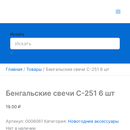
Перейти
к
содержимому
Искать
×
Главная
Товары
Бенгальские свечи С-251 6 шт
Бенгальские свечи С-251 6 шт
19.00
₽
Артикул:
0006061
Категория:
Новогодние аксессуары
Нет в наличии