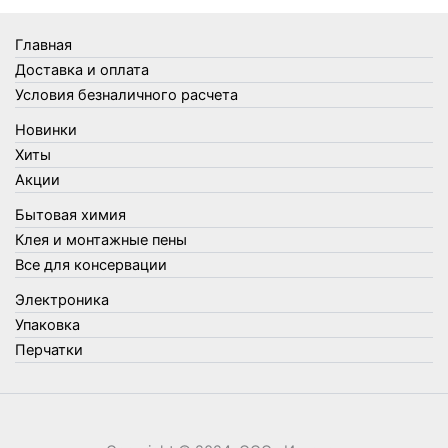
Товары Amigo
Товары для бани
Главная
Товары для кухни
Доставка и оплата
Товары для сада и огорода
Условия безналичного расчета
Товары для туризма и отдыха
Новинки
Упаковка
Хиты
Утеплители и прочее
Акции
Фонари, лампы и удлинители
Бытовая химия
Хозяйственные товары
Клея и монтажные пены
Швабры, стекломои, черенки и насадки
Все для консервации
Шнуры, веревки и шпагаты
Электроника
Электроника
Элементы питания
Упаковка
Перчатки