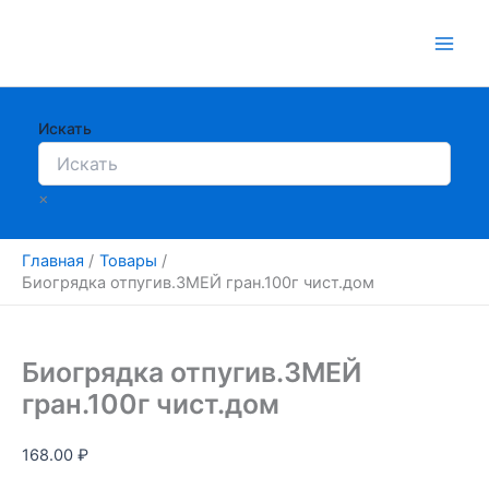
Перейти
к
содержимому
Искать
×
Главная
Товары
Биогрядка отпугив.ЗМЕЙ гран.100г чист.дом
Биогрядка отпугив.ЗМЕЙ
гран.100г чист.дом
168.00
₽