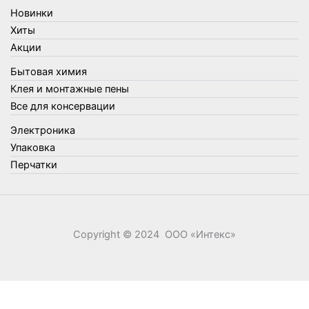
Товары для туризма и отдыха
Новинки
Упаковка
Хиты
Утеплители и прочее
Акции
Фонари, лампы и удлинители
Бытовая химия
Хозяйственные товары
Клея и монтажные пены
Швабры, стекломои, черенки и насадки
Все для консервации
Шнуры, веревки и шпагаты
Электроника
Электроника
Элементы питания
Упаковка
Перчатки
Copyright © 2024 ООО «‎Интекс»‎
0