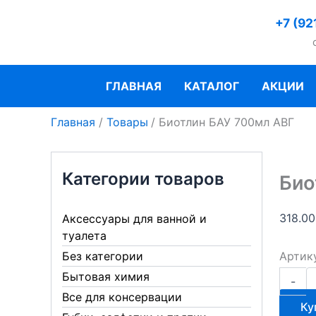
Перейти
+7 (92
к
содержимому
ГЛАВНАЯ
КАТАЛОГ
АКЦИИ
Главная
Товары
Биотлин БАУ 700мл АВГ
Категории товаров
Био
318.0
Аксессуары для ванной и
туалета
Артик
Без категории
Количе
Бытовая химия
-
товара
Все для консервации
Биотли
Ку
БАУ