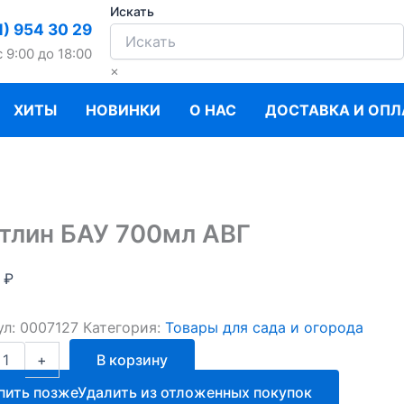
Искать
1) 954 30 29
c 9:00 до 18:00
×
ХИТЫ
НОВИНКИ
О НАС
ДОСТАВКА И ОПЛ
тлин БАУ 700мл АВГ
0
₽
ул:
0007127
Категория:
Товары для сада и огорода
ство
+
В корзину
н
пить позже
Удалить из отложенных покупок