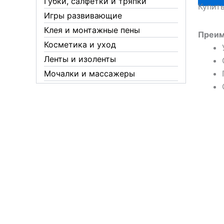
Губки, салфетки и тряпки
Купит
700мл
Игры развивающие
АВГ
Клея и монтажные пены
Преим
Косметика и уход
Ленты и изоленты
Мочалки и массажеры
Новогодние аксессуары
Обувная косметика Twist
Пакеты и мешки
Перчатки
Пленки
Предметы личной гигиены
Садовый инвентарь
Средства от комаров Mosquitall
Средства от комаров, мух и
клещей