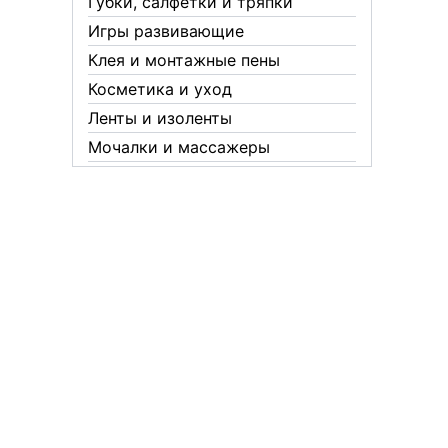
Губки, салфетки и тряпки
Игры развивающие
Клея и монтажные пены
Косметика и уход
Ленты и изоленты
Мочалки и массажеры
Новогодние аксессуары
Обувная косметика Twist
Пакеты и мешки
Перчатки
Пленки
Предметы личной гигиены
Садовый инвентарь
Средства от комаров Mosquitall
Средства от комаров, мух и
клещей