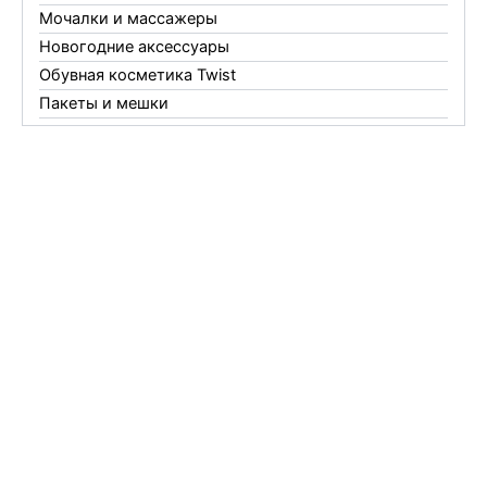
Мочалки и массажеры
Новогодние аксессуары
Обувная косметика Twist
Пакеты и мешки
Перчатки
Пленки
Предметы личной гигиены
Садовый инвентарь
Средства от комаров Mosquitall
Средства от комаров, мух и клещей
Средства от моли
Средства от мышей, крыс и кротов
Средства от тараканов, муравьев и клопов
Средства по уходу за обувью и одеждой
Телеги и сумки
Термометры
Термосы