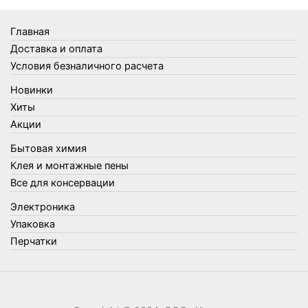
Товары Amigo
Товары для бани
Главная
Товары для кухни
Доставка и оплата
Товары для сада и огорода
Условия безналичного расчета
Товары для туризма и отдыха
Новинки
Упаковка
Хиты
Утеплители и прочее
Акции
Фонари, лампы и удлинители
Бытовая химия
Хозяйственные товары
Клея и монтажные пены
Швабры, стекломои, черенки и насадки
Все для консервации
Шнуры, веревки и шпагаты
Электроника
Электроника
Элементы питания
Упаковка
Перчатки