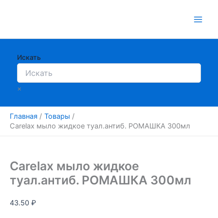
Перейти
к
содержимому
Искать
×
Главная
Товары
Carelax мыло жидкое туал.антиб. РОМАШКА 300мл
Carelax мыло жидкое
туал.антиб. РОМАШКА 300мл
43.50
₽