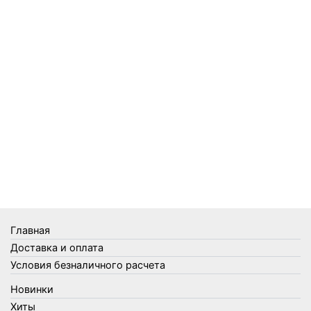
Предметы личной гигиены
Садовый инвентарь
Средства от комаров Mosquitall
Средства от комаров, мух и клещей
Средства от моли
Средства от мышей, крыс и кротов
Средства от тараканов, муравьев и клопов
Средства по уходу за обувью и одеждой
Телеги и сумки
Термометры
Термосы
Товары Amigo
Товары для бани
Главная
Товары для кухни
Доставка и оплата
Товары для сада и огорода
Условия безналичного расчета
Товары для туризма и отдыха
Новинки
Упаковка
Хиты