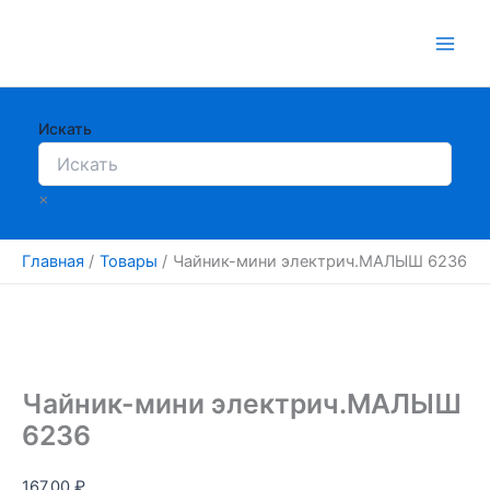
Перейти
к
содержимому
Искать
×
Главная
Товары
Чайник-мини электрич.МАЛЫШ 6236
Чайник-мини электрич.МАЛЫШ
6236
167.00
₽