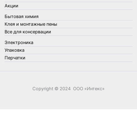
Утеплители и прочее
Акции
Фонари, лампы и удлинители
Бытовая химия
Хозяйственные товары
Клея и монтажные пены
Швабры, стекломои, черенки и насадки
Все для консервации
Шнуры, веревки и шпагаты
Электроника
Электроника
Элементы питания
Упаковка
Перчатки
Copyright © 2024 ООО «‎Интекс»‎
0