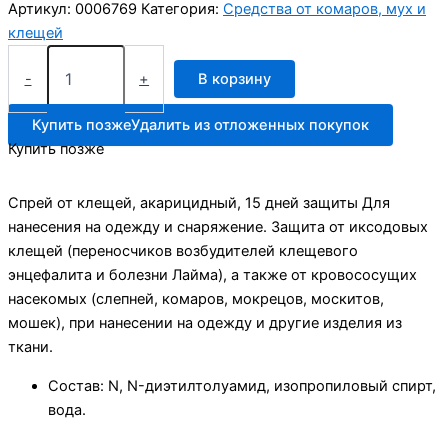
Артикул:
0006769
Категория:
Средства от комаров, мух и
клещей
Количество
товара
-
+
В корзину
Чистый
дом
Купить позже
Удалить из отложенных покупок
спрей
Купить позже
ДЕТСКИЙ
с
тригером
Спрей от клещей, акарицидный, 15 дней защиты Для
100мл
нанесения на одежду и снаряжение. Защита от иксодовых
клещей (переносчиков возбудителей клещевого
энцефалита и болезни Лайма), а также от кровососущих
насекомых (слепней, комаров, мокрецов, москитов,
мошек), при нанесении на одежду и другие изделия из
ткани.
Состав: N, N-диэтилтолуамид, изопропиловый спирт,
вода.