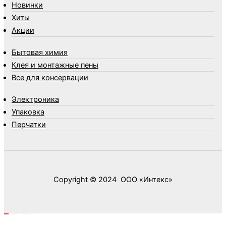
Новинки
Упаковка
Хиты
Утеплители и прочее
Акции
Фонари, лампы и удлинители
Хозяйственные товары
Бытовая химия
Швабры, стекломои, черенки и насадки
Клея и монтажные пены
Шнуры, веревки и шпагаты
Все для консервации
Электроника
Элементы питания
Электроника
Упаковка
Перчатки
Copyright © 2024 ООО «‎Интекс»‎
0