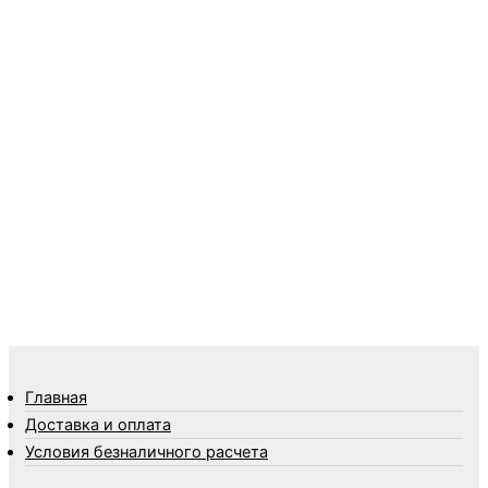
Пленки
Предметы личной гигиены
Садовый инвентарь
Средства от комаров Mosquitall
Средства от комаров, мух и клещей
Средства от моли
Средства от мышей, крыс и кротов
Средства от тараканов, муравьев и клопов
Средства по уходу за обувью и одеждой
Телеги и сумки
Термометры
Термосы
Товары Amigo
Товары для бани
Главная
Товары для кухни
Доставка и оплата
Товары для сада и огорода
Условия безналичного расчета
Товары для туризма и отдыха