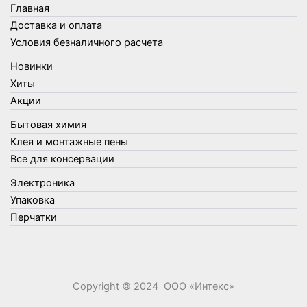
Товары для бани
Главная
Товары для кухни
Доставка и оплата
Товары для сада и огорода
Условия безналичного расчета
Товары для туризма и отдыха
Новинки
Упаковка
Хиты
Утеплители и прочее
Акции
Фонари, лампы и удлинители
Бытовая химия
Хозяйственные товары
Клея и монтажные пены
Швабры, стекломои, черенки и насадки
Все для консервации
Шнуры, веревки и шпагаты
Электроника
Электроника
Элементы питания
Упаковка
Перчатки
Copyright © 2024 ООО «‎Интекс»‎