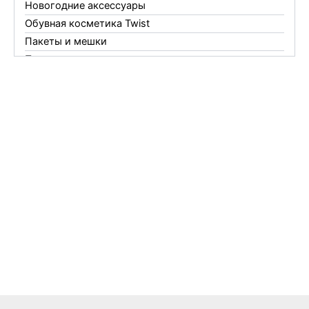
Новогодние аксессуары
Обувная косметика Twist
Пакеты и мешки
Перчатки
Пленки
Предметы личной гигиены
Садовый инвентарь
Средства от комаров Mosquitall
Средства от комаров, мух и клещей
Средства от моли
Средства от мышей, крыс и кротов
Средства от тараканов, муравьев и клопов
Средства по уходу за обувью и одеждой
Телеги и сумки
Термометры
Термосы
Товары Amigo