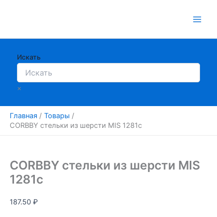
Перейти
к
содержимому
Искать
×
Главная
Товары
CORBBY стельки из шерсти MIS 1281с
CORBBY стельки из шерсти MIS
1281с
187.50
₽