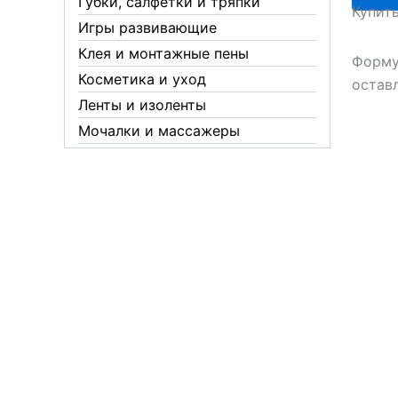
Губки, салфетки и тряпки
Купит
рук
Игры развивающие
питате
Клея и монтажные пены
75мл
Форму
Косметика и уход
остав
Ленты и изоленты
Мочалки и массажеры
Новогодние аксессуары
Обувная косметика Twist
Пакеты и мешки
Перчатки
Пленки
Предметы личной гигиены
Садовый инвентарь
Средства от комаров Mosquitall
Средства от комаров, мух и
клещей