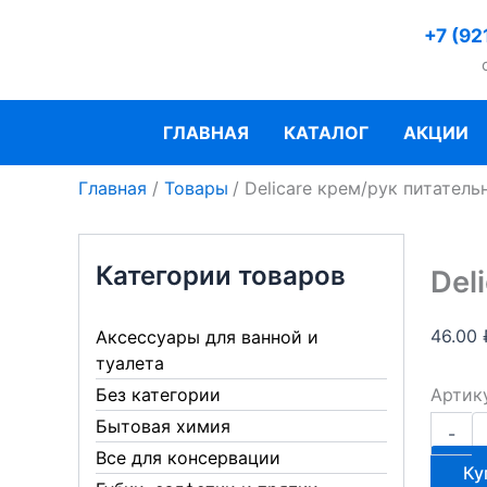
Перейти
+7 (92
к
содержимому
ГЛАВНАЯ
КАТАЛОГ
АКЦИИ
Главная
Товары
Delicare крем/рук питател
Категории товаров
Del
46.00
Аксессуары для ванной и
туалета
Артик
Без категории
Количе
Бытовая химия
-
товара
Все для консервации
Delicare
Ку
крем/