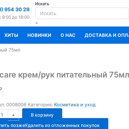
Искать
1) 954 30 29
c 9:00 до 18:00
×
ХИТЫ
НОВИНКИ
О НАС
ДОСТАВКА И ОПЛ
ьный 75мл
icare крем/рук питательный 75м
₽
ул:
0008006
Категория:
Косметика и уход
ство
+
В корзину
пить позже
Удалить из отложенных покупок