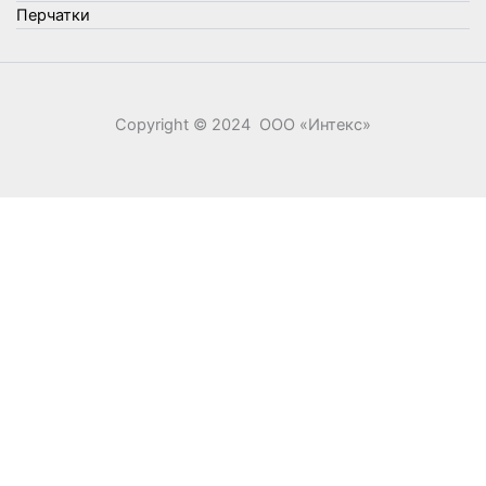
Перчатки
Copyright © 2024 ООО «‎Интекс»‎
0
0
Ваша корзина
Your cart is empty
Return to Shop
Продолжить покупки