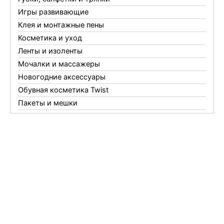
Игры развивающие
Клея и монтажные пены
Косметика и уход
Ленты и изоленты
Мочалки и массажеры
Новогодние аксессуары
Обувная косметика Twist
Пакеты и мешки
Перчатки
Пленки
Предметы личной гигиены
Садовый инвентарь
Средства от комаров Mosquitall
Средства от комаров, мух и клещей
Средства от моли
Средства от мышей, крыс и кротов
Средства от тараканов, муравьев и клопов