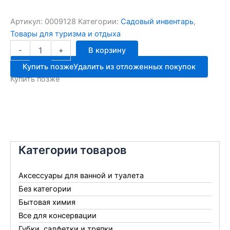
Артикул:
0009128
Категории:
Садовый инвентарь
,
Товары для туризма и отдыха
Количество
-
+
В корзину
товара
Держатель
Купить позже
Удалить из отложенных покупок
для
Купить позже
сад/
пляж.зонтов
СЛЕДОПЫТ
PF-
UB-
13
Категории товаров
Аксессуары для ванной и туалета
Без категории
Бытовая химия
Все для консервации
Губки, салфетки и тряпки