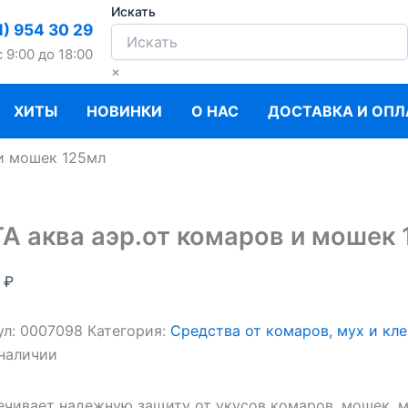
Искать
1) 954 30 29
c 9:00 до 18:00
×
ХИТЫ
НОВИНКИ
О НАС
ДОСТАВКА И ОПЛ
 и мошек 125мл
А аква аэр.от комаров и мошек
0
₽
ул:
0007098
Категория:
Средства от комаров, мух и кл
 наличии
ечивает надежную защиту от укусов комаров, мошек, м