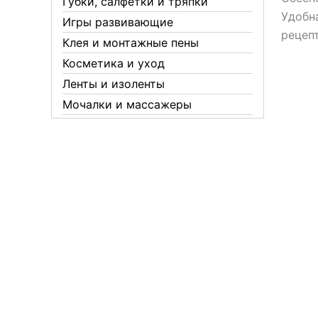
Губки, салфетки и тряпки
Удобна
Игры развивающие
рецепт
Клея и монтажные пены
Косметика и уход
Ленты и изоленты
Мочалки и массажеры
Новогодние аксессуары
Обувная косметика Twist
Пакеты и мешки
Перчатки
Пленки
Предметы личной гигиены
Садовый инвентарь
Средства от комаров Mosquitall
Средства от комаров, мух и
клещей