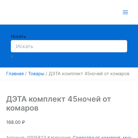
Перейти
к
содержимому
Искать
×
Главная
Товары
ДЭТА комплект 45ночей от комаров
ДЭТА комплект 45ночей от
комаров
168.00
₽
Артикул:
0005823
Категория:
Средства от комаров, мух