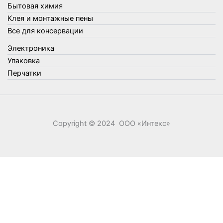
Бытовая химия
Хозяйственные товары
Клея и монтажные пены
Швабры, стекломои, черенки и насадки
Все для консервации
Шнуры, веревки и шпагаты
Электроника
Электроника
Элементы питания
Упаковка
Перчатки
Copyright © 2024 ООО «‎Интекс»‎
0
0
Ваша корзина