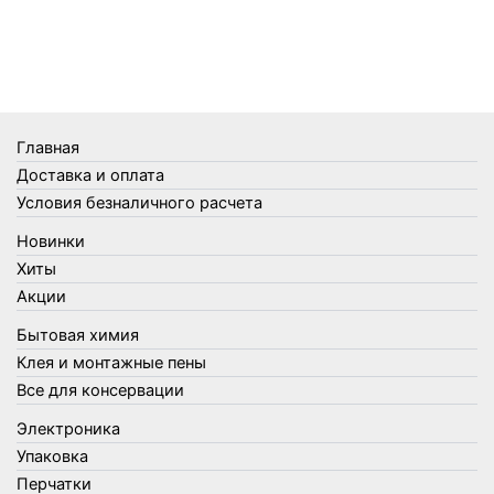
Телеги и сумки
Термометры
Термосы
Товары Amigo
Товары для бани
Главная
Товары для кухни
Доставка и оплата
Товары для сада и огорода
Условия безналичного расчета
Товары для туризма и отдыха
Новинки
Упаковка
Хиты
Утеплители и прочее
Акции
Фонари, лампы и удлинители
Бытовая химия
Хозяйственные товары
Клея и монтажные пены
Швабры, стекломои, черенки и насадки
Все для консервации
Шнуры, веревки и шпагаты
Электроника
Электроника
Элементы питания
Упаковка
Перчатки