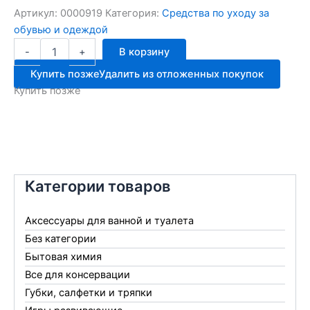
Артикул:
0000919
Категория:
Средства по уходу за
обувью и одеждой
Количество
-
+
В корзину
товара
Двойной
Купить позже
Удалить из отложенных покупок
блеск
Купить позже
губка
мини
для
замши
Категории товаров
Аксессуары для ванной и туалета
Без категории
Бытовая химия
Все для консервации
Губки, салфетки и тряпки