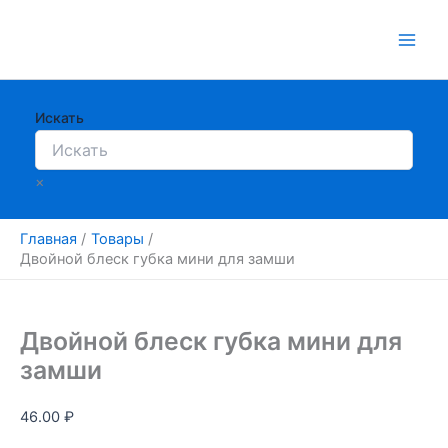
Перейти
к
содержимому
Искать
×
Главная
Товары
Двойной блеск губка мини для замши
Двойной блеск губка мини для
замши
46.00
₽