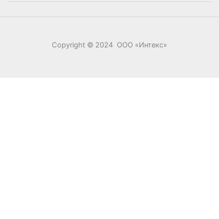
Copyright © 2024 ООО «‎Интекс»‎
0
0
Ваша корзина
Your cart is empty
Return to Shop
Продолжить покупки