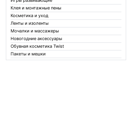
Игры развивающие
Клея и монтажные пены
Косметика и уход
Ленты и изоленты
Мочалки и массажеры
Новогодние аксессуары
Обувная косметика Twist
Пакеты и мешки
Перчатки
Пленки
Предметы личной гигиены
Садовый инвентарь
Средства от комаров Mosquitall
Средства от комаров, мух и клещей
Средства от моли
Средства от мышей, крыс и кротов
Средства от тараканов, муравьев и клопов
Средства по уходу за обувью и одеждой