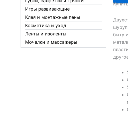
Губки, салфетки и тряпки
Купит
19мм
Игры развивающие
Z191
Клея и монтажные пены
Двухс
Косметика и уход
шуруп
Ленты и изоленты
быту 
металл
Мочалки и массажеры
пласт
Новогодние аксессуары
другое
Обувная косметика Twist
Пакеты и мешки
Перчатки
Пленки
Предметы личной гигиены
Садовый инвентарь
Средства от комаров Mosquitall
Средства от комаров, мух и
клещей