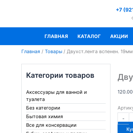
Перейти
+7 (92
к
содержимому
ГЛАВНАЯ
КАТАЛОГ
АКЦИИ
Главная
Товары
Двухст.лента вспенен. 19мм
Категории товаров
Дву
120.0
Аксессуары для ванной и
туалета
Артик
Без категории
Количе
Бытовая химия
-
товара
Все для консервации
Двухст
Ку
вспенен