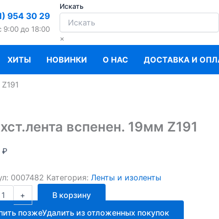
Искать
1) 954 30 29
c 9:00 до 18:00
×
ХИТЫ
НОВИНКИ
О НАС
ДОСТАВКА И ОПЛ
 Z191
хст.лента вспенен. 19мм Z191
0
₽
ул:
0007482
Категория:
Ленты и изоленты
ство
+
В корзину
.лента
пить позже
Удалить из отложенных покупок
.