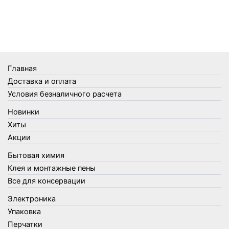
Телеги и сумки
Термометры
Термосы
Товары Amigo
Товары для бани
Главная
Товары для кухни
Доставка и оплата
Товары для сада и огорода
Условия безналичного расчета
Товары для туризма и отдыха
Новинки
Упаковка
Хиты
Утеплители и прочее
Акции
Фонари, лампы и удлинители
Бытовая химия
Хозяйственные товары
Клея и монтажные пены
Швабры, стекломои, черенки и насадки
Все для консервации
Шнуры, веревки и шпагаты
Электроника
Электроника
Элементы питания
Упаковка
Перчатки