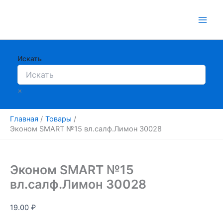
Перейти
к
содержимому
Искать
×
Главная
Товары
Эконом SMART №15 вл.салф.Лимон 30028
Эконом SMART №15
вл.салф.Лимон 30028
19.00
₽