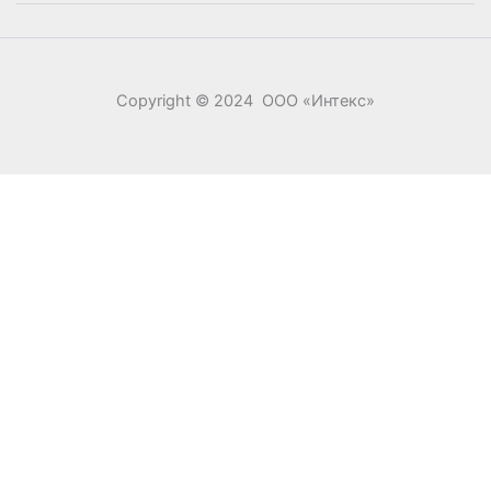
Copyright © 2024 ООО «‎Интекс»‎
0
0
Ваша корзина
Your cart is empty
Return to Shop
Продолжить покупки