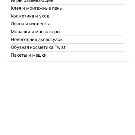
Игры развивающие
Клея и монтажные пены
Косметика и уход
Ленты и изоленты
Мочалки и массажеры
Новогодние аксессуары
Обувная косметика Twist
Пакеты и мешки
Перчатки
Пленки
Предметы личной гигиены
Садовый инвентарь
Средства от комаров Mosquitall
Средства от комаров, мух и клещей
Средства от моли
Средства от мышей, крыс и кротов
Средства от тараканов, муравьев и клопов
Средства по уходу за обувью и одеждой