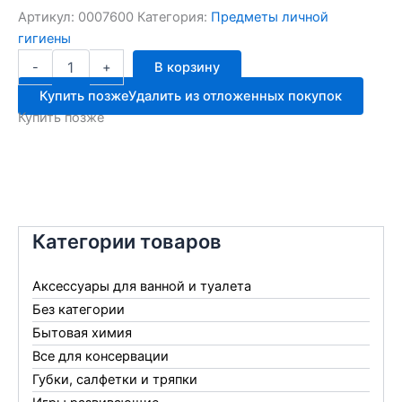
Артикул:
0007600
Категория:
Предметы личной
гигиены
Количество
-
+
В корзину
товара
Эконом
Купить позже
Удалить из отложенных покупок
SMART
Купить позже
№15
вл.салф.Лимон
30028
Категории товаров
Аксессуары для ванной и туалета
Без категории
Бытовая химия
Все для консервации
Губки, салфетки и тряпки