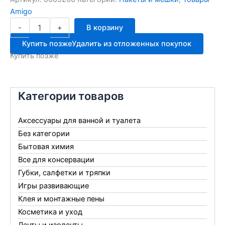
Amigo
Количество
-
+
В корзину
товара
ЭКОНОМКА
Купить позже
Удалить из отложенных покупок
мусор
Купить позже
пакет
60л
30шт
Категории товаров
Аксессуары для ванной и туалета
Без категории
Бытовая химия
Все для консервации
Губки, салфетки и тряпки
Игры развивающие
Клея и монтажные пены
Косметика и уход