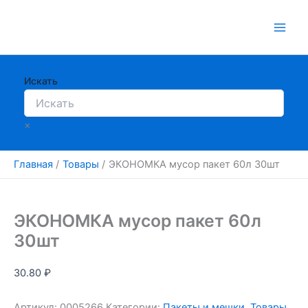
Перейти
к
содержимому
Искать
×
Главная
Товары
ЭКОНОМКА мусор пакет 60л 30шт
ЭКОНОМКА мусор пакет 60л
30шт
30.80
₽
Артикул:
0005266
Категории:
Пакеты и мешки
,
Товары