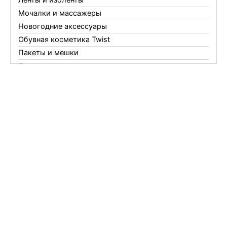
Ленты и изоленты
Мочалки и массажеры
Новогодние аксессуары
Обувная косметика Twist
Пакеты и мешки
Перчатки
Пленки
Предметы личной гигиены
Садовый инвентарь
Средства от комаров Mosquitall
Средства от комаров, мух и клещей
Средства от моли
Средства от мышей, крыс и кротов
Средства от тараканов, муравьев и клопов
Средства по уходу за обувью и одеждой
Телеги и сумки
Термометры
Термосы