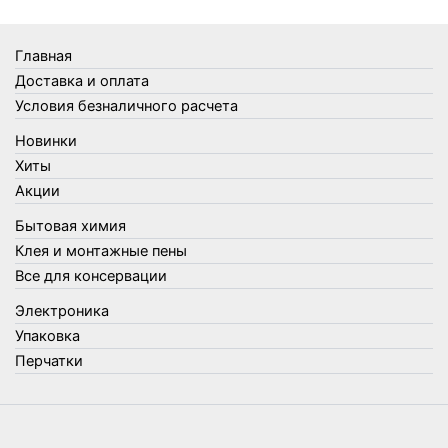
Товары Amigo
Товары для бани
Главная
Товары для кухни
Доставка и оплата
Товары для сада и огорода
Условия безналичного расчета
Товары для туризма и отдыха
Новинки
Упаковка
Хиты
Утеплители и прочее
Акции
Фонари, лампы и удлинители
Бытовая химия
Хозяйственные товары
Клея и монтажные пены
Швабры, стекломои, черенки и насадки
Все для консервации
Шнуры, веревки и шпагаты
Электроника
Электроника
Элементы питания
Упаковка
Перчатки