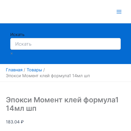
Перейти
к
содержимому
Искать
×
Главная
Товары
Эпокси Момент клей формула1 14мл шп
Эпокси Момент клей формула1
14мл шп
183.04
₽