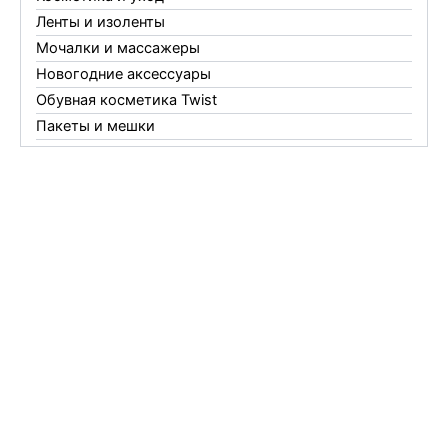
Ленты и изоленты
Мочалки и массажеры
Новогодние аксессуары
Обувная косметика Twist
Пакеты и мешки
Перчатки
Пленки
Предметы личной гигиены
Садовый инвентарь
Средства от комаров Mosquitall
Средства от комаров, мух и клещей
Средства от моли
Средства от мышей, крыс и кротов
Средства от тараканов, муравьев и клопов
Средства по уходу за обувью и одеждой
Телеги и сумки
Термометры