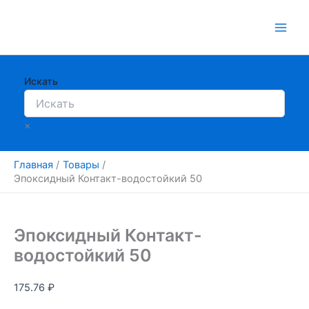
Перейти
к
содержимому
Искать
×
Главная
Товары
Эпоксидный Контакт-водостойкий 50
Эпоксидный Контакт-
водостойкий 50
175.76
₽