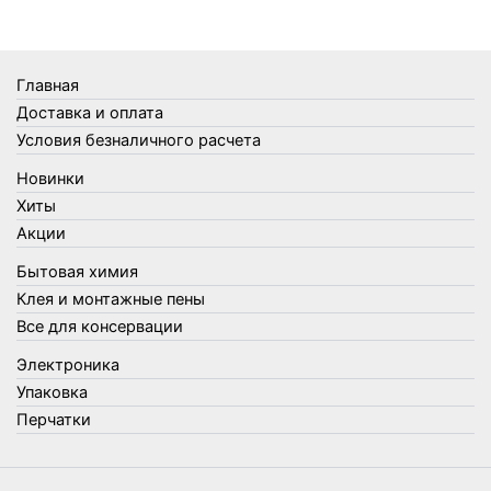
Термосы
Товары Amigo
Товары для бани
Главная
Товары для кухни
Доставка и оплата
Товары для сада и огорода
Условия безналичного расчета
Товары для туризма и отдыха
Новинки
Упаковка
Хиты
Утеплители и прочее
Акции
Фонари, лампы и удлинители
Бытовая химия
Хозяйственные товары
Клея и монтажные пены
Швабры, стекломои, черенки и насадки
Все для консервации
Шнуры, веревки и шпагаты
Электроника
Электроника
Элементы питания
Упаковка
Перчатки