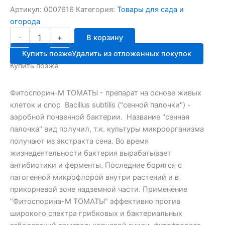
Артикул:
0007616
Категория:
Товары для сада и
огорода
Количество
-
+
В корзину
товара
Фитоспарин-
Купить позже
Удалить из отложенных покупок
М
Купить позже
томат
быстораствор.
100г
Фитоспорин-М ТОМАТЫ - препарат на основе живых
клеток и спор Bacillus subtilis ("сенной палочки") -
аэробной почвенной бактерии. Название "сенная
палочка" вид получил, т.к. культуры микроорганизма
получают из экстракта сена. Во время
жизнедеятельности бактерия вырабатывает
антибиотики и ферменты. Последние борятся с
патогенной микрофлорой внутри растений и в
прикорневой зоне надземной части. Применение
"Фитоспорина-М ТОМАТЫ" эффективно против
широкого спектра грибковых и бактериальных