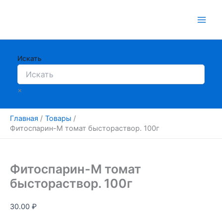
Перейти
к
содержимому
Искать
×
Главная
Товары
Фитоспарин-М томат быстораствор. 100г
Фитоспарин-М томат
быстораствор. 100г
30.00
₽