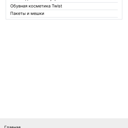
Обувная косметика Twist
Пакеты и мешки
Перчатки
Пленки
Предметы личной гигиены
Садовый инвентарь
Средства от комаров Mosquitall
Средства от комаров, мух и клещей
Средства от моли
Средства от мышей, крыс и кротов
Средства от тараканов, муравьев и клопов
Средства по уходу за обувью и одеждой
Телеги и сумки
Термометры
Термосы
Товары Amigo
Товары для бани
Главная