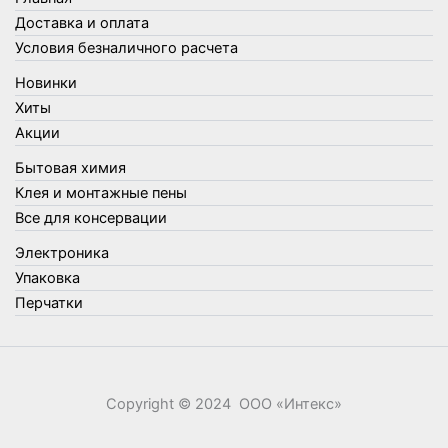
Товары для кухни
Доставка и оплата
Товары для сада и огорода
Условия безналичного расчета
Товары для туризма и отдыха
Новинки
Упаковка
Хиты
Утеплители и прочее
Акции
Фонари, лампы и удлинители
Бытовая химия
Хозяйственные товары
Клея и монтажные пены
Швабры, стекломои, черенки и насадки
Все для консервации
Шнуры, веревки и шпагаты
Электроника
Электроника
Элементы питания
Упаковка
Перчатки
Copyright © 2024 ООО «‎Интекс»‎