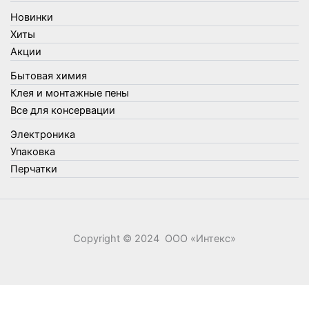
Товары для туризма и отдыха
Новинки
Упаковка
Хиты
Утеплители и прочее
Акции
Фонари, лампы и удлинители
Бытовая химия
Хозяйственные товары
Клея и монтажные пены
Швабры, стекломои, черенки и насадки
Все для консервации
Шнуры, веревки и шпагаты
Электроника
Электроника
Элементы питания
Упаковка
Перчатки
Copyright © 2024 ООО «‎Интекс»‎
0