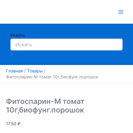
Перейти
к
содержимому
Искать
×
Главная
Товары
Фитоспарин-М томат 10г,биофунг.порошок
Фитоспарин-М томат
10г,биофунг.порошок
17.50
₽