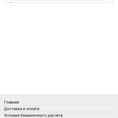
Перчатки
Пленки
Предметы личной гигиены
Садовый инвентарь
Средства от комаров Mosquitall
Средства от комаров, мух и клещей
Средства от моли
Средства от мышей, крыс и кротов
Средства от тараканов, муравьев и клопов
Средства по уходу за обувью и одеждой
Телеги и сумки
Термометры
Термосы
Товары Amigo
Товары для бани
Главная
Товары для кухни
Доставка и оплата
Товары для сада и огорода
Условия безналичного расчета