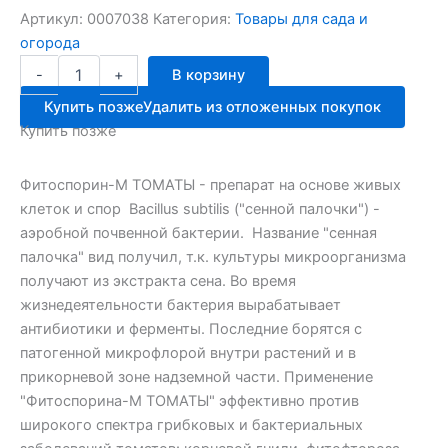
Артикул:
0007038
Категория:
Товары для сада и
огорода
Количество
-
+
В корзину
товара
Фитоспарин-
Купить позже
Удалить из отложенных покупок
М
Купить позже
томат
10г,биофунг.порошок
Фитоспорин-М ТОМАТЫ - препарат на основе живых
клеток и спор Bacillus subtilis ("сенной палочки") -
аэробной почвенной бактерии. Название "сенная
палочка" вид получил, т.к. культуры микроорганизма
получают из экстракта сена. Во время
жизнедеятельности бактерия вырабатывает
антибиотики и ферменты. Последние борятся с
патогенной микрофлорой внутри растений и в
прикорневой зоне надземной части. Применение
"Фитоспорина-М ТОМАТЫ" эффективно против
широкого спектра грибковых и бактериальных