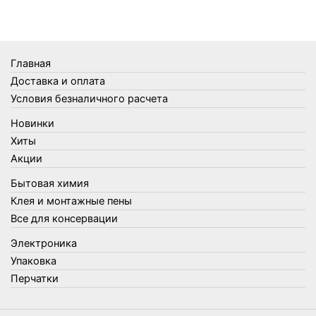
Термометры
Термосы
Товары Amigo
Товары для бани
Главная
Товары для кухни
Доставка и оплата
Товары для сада и огорода
Условия безналичного расчета
Товары для туризма и отдыха
Новинки
Упаковка
Хиты
Утеплители и прочее
Акции
Фонари, лампы и удлинители
Бытовая химия
Хозяйственные товары
Клея и монтажные пены
Швабры, стекломои, черенки и насадки
Все для консервации
Шнуры, веревки и шпагаты
Электроника
Электроника
Элементы питания
Упаковка
Перчатки