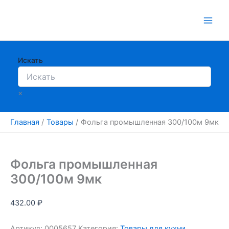
Перейти
к
содержимому
Искать
×
Главная
Товары
Фольга промышленная 300/100м 9мк
Фольга промышленная
300/100м 9мк
432.00
₽
Артикул:
0005657
Категория:
Товары для кухни