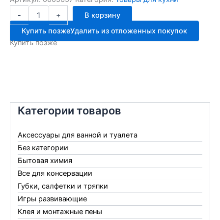
Количество
-
+
В корзину
товара
Фольга
Купить позже
Удалить из отложенных покупок
промышленная
Купить позже
300/100м
9мк
Категории товаров
Аксессуары для ванной и туалета
Без категории
Бытовая химия
Все для консервации
Губки, салфетки и тряпки
Игры развивающие
Клея и монтажные пены