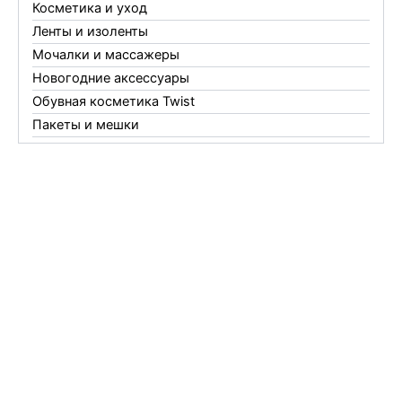
Косметика и уход
Ленты и изоленты
Мочалки и массажеры
Новогодние аксессуары
Обувная косметика Twist
Пакеты и мешки
Перчатки
Пленки
Предметы личной гигиены
Садовый инвентарь
Средства от комаров Mosquitall
Средства от комаров, мух и клещей
Средства от моли
Средства от мышей, крыс и кротов
Средства от тараканов, муравьев и клопов
Средства по уходу за обувью и одеждой
Телеги и сумки