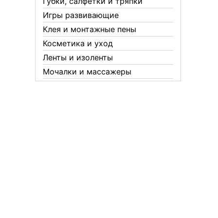
Губки, салфетки и тряпки
Игры развивающие
Клея и монтажные пены
Косметика и уход
Ленты и изоленты
Мочалки и массажеры
Новогодние аксессуары
Обувная косметика Twist
Пакеты и мешки
Перчатки
Пленки
Предметы личной гигиены
Садовый инвентарь
Средства от комаров Mosquitall
Средства от комаров, мух и
клещей