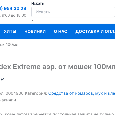
Искать
1) 954 30 29
c 9:00 до 18:00
×
ХИТЫ
НОВИНКИ
О НАС
ДОСТАВКА И ОПЛ
шек 100мл
dex Extreme аэр. от мошек 100м
0
₽
ул:
0004900
Категория:
Средства от комаров, мух и кл
 наличии
ех, кому летом требуется постоянная защита не тольк