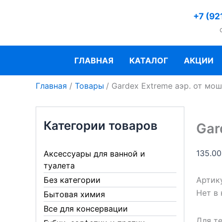
Перейти
+7 (92
к
содержимому
ГЛАВНАЯ
КАТАЛОГ
АКЦИИ
Главная
Товары
Gardex Extreme аэр. от мо
Категории товаров
Gar
135.0
Аксессуары для ванной и
туалета
Артик
Без категории
Нет в
Бытовая химия
Все для консервации
Для т