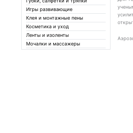
Губки, салфетки и тряпки
учены
Игры развивающие
усили
Клея и монтажные пены
откры
Косметика и уход
Ленты и изоленты
Аэроз
Мочалки и массажеры
Новогодние аксессуары
Обувная косметика Twist
Пакеты и мешки
Перчатки
Пленки
Предметы личной гигиены
Садовый инвентарь
Средства от комаров Mosquitall
Средства от комаров, мух и
клещей