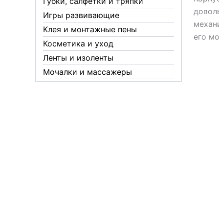
Губки, салфетки и тряпки
довол
Игры развивающие
механи
Клея и монтажные пены
его м
Косметика и уход
Ленты и изоленты
Мочалки и массажеры
Новогодние аксессуары
Обувная косметика Twist
Пакеты и мешки
Перчатки
Пленки
Предметы личной гигиены
Садовый инвентарь
Средства от комаров Mosquitall
Средства от комаров, мух и
клещей