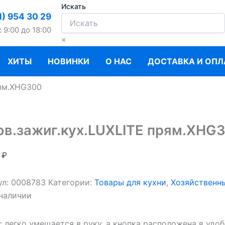
Искать
1) 954 30 29
c 9:00 до 18:00
×
ХИТЫ
НОВИНКИ
О НАС
ДОСТАВКА И ОПЛ
рям.XHG300
ов.зажиг.кух.LUXLITE прям.XHG
0
₽
ул:
0008783
Категории:
Товары для кухни
,
Хозяйственн
 наличии
 легко умещается в руку, а кнопка расположена в удо