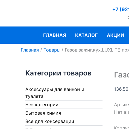
Перейти
+7 (92
к
содержимому
ГЛАВНАЯ
КАТАЛОГ
АКЦИИ
Главная
Товары
Газов.зажиг.кух.LUXLITE п
Категории товаров
Газ
136.5
Аксессуары для ванной и
туалета
Артик
Без категории
Нет в
Бытовая химия
Все для консервации
Корпус