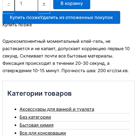
товара
-
+
В корзину
Гель-
супер
Купить позже
Удалить из отложенных покупок
Контакт
Купить позже
3гр
Однокомпонентный моментальный клей-гель, не
растекается и не капает, допускает коррекцию первые 10
секунд. Склеивает почти все бытовые материалы.
Фиксация происходит в течении 20-30 секунд, а
отверждение 10-15 минут. Прочность шва: 200 кгс/см.кв.
Категории товаров
Аксессуары для ванной и туалета
Без категории
Бытовая химия
Все для консервации