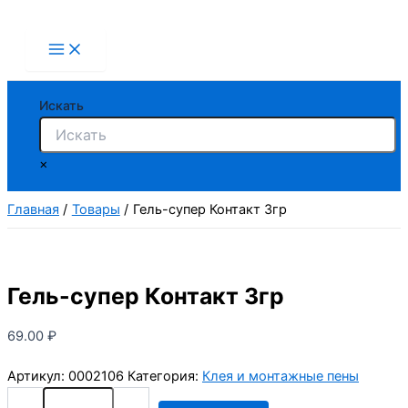
Перейти
к
содержимому
Искать
×
Главная
Товары
Гель-супер Контакт 3гр
Гель-супер Контакт 3гр
69.00
₽
Артикул:
0002106
Категория:
Клея и монтажные пены
Количество