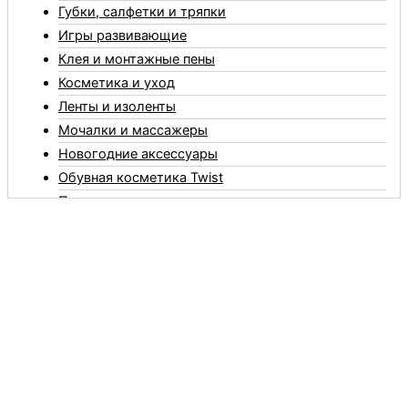
Губки, салфетки и тряпки
Игры развивающие
Клея и монтажные пены
Косметика и уход
Ленты и изоленты
Мочалки и массажеры
Новогодние аксессуары
Обувная косметика Twist
Пакеты и мешки
Перчатки
Пленки
Предметы личной гигиены
Садовый инвентарь
Средства от комаров Mosquitall
Средства от комаров, мух и клещей
Средства от моли
Средства от мышей, крыс и кротов