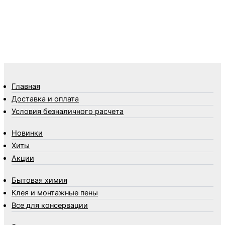
Средства от тараканов, муравьев и клопов
Средства по уходу за обувью и одеждой
Телеги и сумки
Термометры
Термосы
Товары Amigo
Товары для бани
Главная
Товары для кухни
Доставка и оплата
Товары для сада и огорода
Условия безналичного расчета
Товары для туризма и отдыха
Новинки
Упаковка
Хиты
Утеплители и прочее
Акции
Фонари, лампы и удлинители
Хозяйственные товары
Бытовая химия
Швабры, стекломои, черенки и насадки
Клея и монтажные пены
Шнуры, веревки и шпагаты
Все для консервации
Электроника