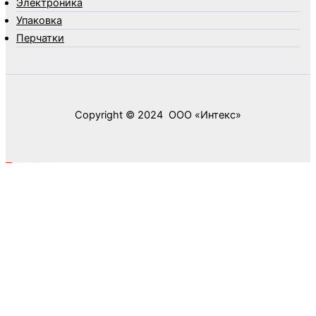
Элементы питания
Электроника
Упаковка
Перчатки
Copyright © 2024 ООО «‎Интекс»‎
0
0
Ваша корзина
Your cart is empty
Return to Shop
Продолжить покупки