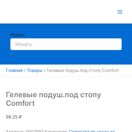
Перейти
к
содержимому
Искать
×
Главная
Товары
Гелевые подуш.под стопу Comfort
Гелевые подуш.под стопу
Comfort
56.25
₽
Артикул:
0007997
Категория:
Средства по уходу за