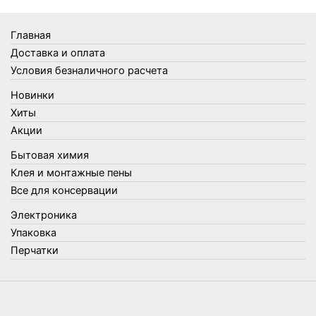
Товары Amigo
Товары для бани
Главная
Товары для кухни
Доставка и оплата
Товары для сада и огорода
Условия безналичного расчета
Товары для туризма и отдыха
Новинки
Упаковка
Хиты
Утеплители и прочее
Акции
Фонари, лампы и удлинители
Бытовая химия
Хозяйственные товары
Клея и монтажные пены
Швабры, стекломои, черенки и насадки
Все для консервации
Шнуры, веревки и шпагаты
Электроника
Электроника
Элементы питания
Упаковка
Перчатки