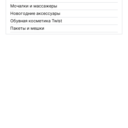
Мочалки и массажеры
Новогодние аксессуары
Обувная косметика Twist
Пакеты и мешки
Перчатки
Пленки
Предметы личной гигиены
Садовый инвентарь
Средства от комаров Mosquitall
Средства от комаров, мух и клещей
Средства от моли
Средства от мышей, крыс и кротов
Средства от тараканов, муравьев и клопов
Средства по уходу за обувью и одеждой
Телеги и сумки
Термометры
Термосы