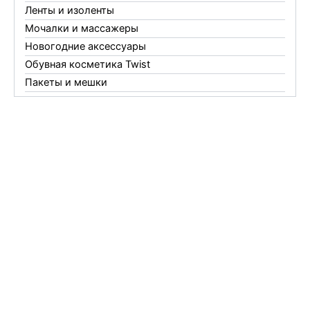
Ленты и изоленты
Мочалки и массажеры
Новогодние аксессуары
Обувная косметика Twist
Пакеты и мешки
Перчатки
Пленки
Предметы личной гигиены
Садовый инвентарь
Средства от комаров Mosquitall
Средства от комаров, мух и клещей
Средства от моли
Средства от мышей, крыс и кротов
Средства от тараканов, муравьев и клопов
Средства по уходу за обувью и одеждой
Телеги и сумки
Термометры