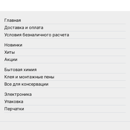
Термосы
Товары Amigo
Товары для бани
Главная
Товары для кухни
Доставка и оплата
Товары для сада и огорода
Условия безналичного расчета
Товары для туризма и отдыха
Новинки
Упаковка
Хиты
Утеплители и прочее
Акции
Фонари, лампы и удлинители
Бытовая химия
Хозяйственные товары
Клея и монтажные пены
Швабры, стекломои, черенки и насадки
Все для консервации
Шнуры, веревки и шпагаты
Электроника
Электроника
Элементы питания
Упаковка
Перчатки