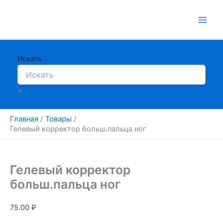
Перейти
к
содержимому
Искать
×
Главная
Товары
Гелевый корректор больш.пальца ног
Гелевый корректор
больш.пальца ног
75.00
₽