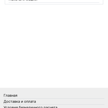
Перчатки
Пленки
Предметы личной гигиены
Садовый инвентарь
Средства от комаров Mosquitall
Средства от комаров, мух и клещей
Средства от моли
Средства от мышей, крыс и кротов
Средства от тараканов, муравьев и клопов
Средства по уходу за обувью и одеждой
Телеги и сумки
Термометры
Термосы
Товары Amigo
Товары для бани
Главная
Товары для кухни
Доставка и оплата
Товары для сада и огорода
Условия безналичного расчета