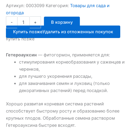
Артикул:
0003099
Категория:
Товары для сада и
огорода
Количество
-
+
В корзину
товара
Гетероауксин
Купить позже
Удалить из отложенных покупок
(2таб.
Купить позже
по
0.1гр)
чист.дом
Гетероауксин
— фитогормон, применяется для:
стимулирования корнеобразования у саженцев и
черенков,
для лучшего укоренения рассады,
для замачивания семян и луковиц (только
декоративных растений) перед посадкой.
Хорошо развитая корневая система растений
способствует быстрому росту и образованию более
крупных плодов. Обработанные семена раствором
Гетероауксина быстрее всходят.