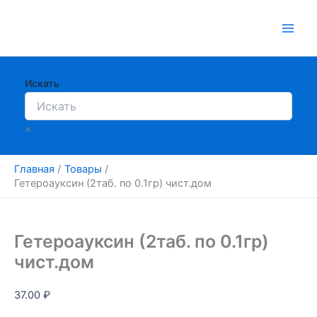
Перейти
к
содержимому
Искать
×
Главная
Товары
Гетероауксин (2таб. по 0.1гр) чист.дом
Гетероауксин (2таб. по 0.1гр)
чист.дом
37.00
₽