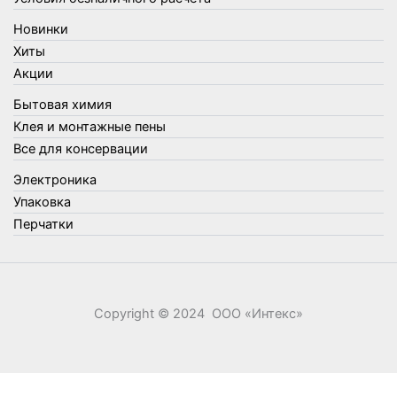
Товары для туризма и отдыха
Новинки
Упаковка
Хиты
Утеплители и прочее
Акции
Фонари, лампы и удлинители
Бытовая химия
Хозяйственные товары
Клея и монтажные пены
Швабры, стекломои, черенки и насадки
Все для консервации
Шнуры, веревки и шпагаты
Электроника
Электроника
Элементы питания
Упаковка
Перчатки
Copyright © 2024 ООО «‎Интекс»‎
0