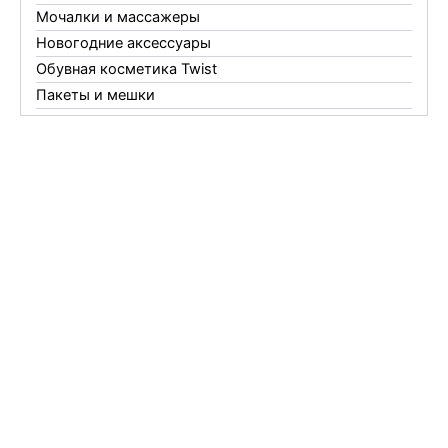
Мочалки и массажеры
Новогодние аксессуары
Обувная косметика Twist
Пакеты и мешки
Перчатки
Пленки
Предметы личной гигиены
Садовый инвентарь
Средства от комаров Mosquitall
Средства от комаров, мух и клещей
Средства от моли
Средства от мышей, крыс и кротов
Средства от тараканов, муравьев и клопов
Средства по уходу за обувью и одеждой
Телеги и сумки
Термометры
Термосы