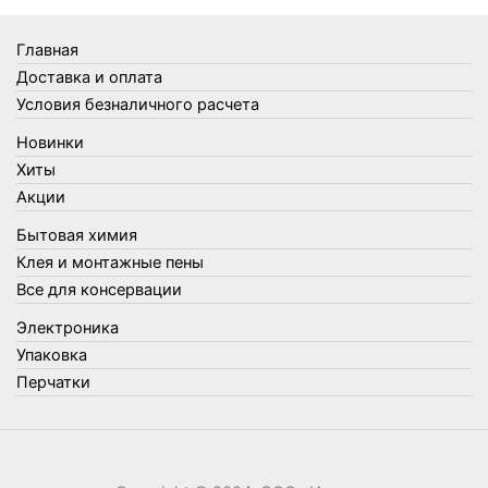
Товары Amigo
Товары для бани
Главная
Товары для кухни
Доставка и оплата
Товары для сада и огорода
Условия безналичного расчета
Товары для туризма и отдыха
Новинки
Упаковка
Хиты
Утеплители и прочее
Акции
Фонари, лампы и удлинители
Бытовая химия
Хозяйственные товары
Клея и монтажные пены
Швабры, стекломои, черенки и насадки
Все для консервации
Шнуры, веревки и шпагаты
Электроника
Электроника
Элементы питания
Упаковка
Перчатки