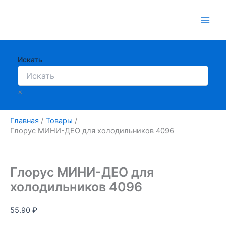
Перейти
к
содержимому
Искать
×
Главная
Товары
Глорус МИНИ-ДЕО для холодильников 4096
Глорус МИНИ-ДЕО для
холодильников 4096
55.90
₽