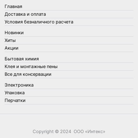
Товары для бани
Главная
Товары для кухни
Доставка и оплата
Товары для сада и огорода
Условия безналичного расчета
Товары для туризма и отдыха
Новинки
Упаковка
Хиты
Утеплители и прочее
Акции
Фонари, лампы и удлинители
Бытовая химия
Хозяйственные товары
Клея и монтажные пены
Швабры, стекломои, черенки и насадки
Все для консервации
Шнуры, веревки и шпагаты
Электроника
Электроника
Элементы питания
Упаковка
Перчатки
Copyright © 2024 ООО «‎Интекс»‎