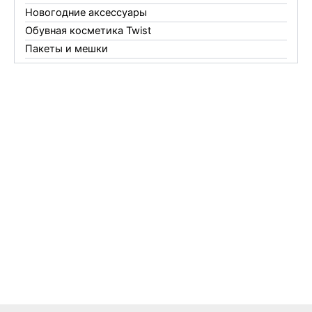
Новогодние аксессуары
Обувная косметика Twist
Пакеты и мешки
Перчатки
Пленки
Предметы личной гигиены
Садовый инвентарь
Средства от комаров Mosquitall
Средства от комаров, мух и клещей
Средства от моли
Средства от мышей, крыс и кротов
Средства от тараканов, муравьев и клопов
Средства по уходу за обувью и одеждой
Телеги и сумки
Термометры
Термосы
Товары Amigo