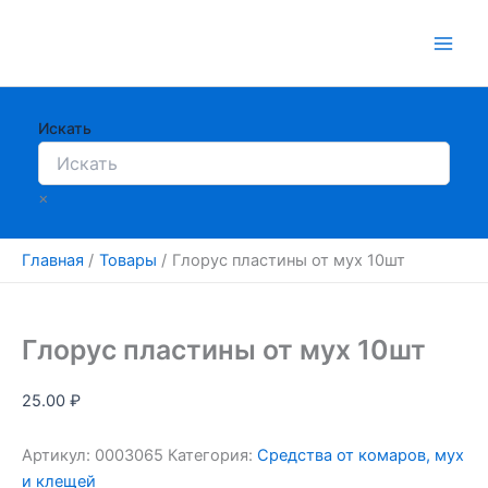
Перейти
к
содержимому
Искать
×
Главная
Товары
Глорус пластины от мух 10шт
Глорус пластины от мух 10шт
25.00
₽
Артикул:
0003065
Категория:
Средства от комаров, мух
и клещей