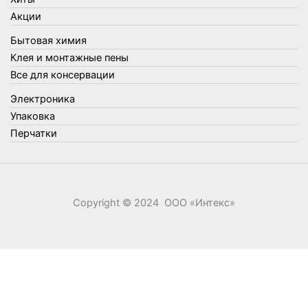
Утеплители и прочее
Акции
Фонари, лампы и удлинители
Бытовая химия
Хозяйственные товары
Клея и монтажные пены
Швабры, стекломои, черенки и насадки
Все для консервации
Шнуры, веревки и шпагаты
Электроника
Электроника
Элементы питания
Упаковка
Перчатки
Copyright © 2024 ООО «‎Интекс»‎
0