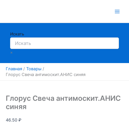
Перейти
к
содержимому
Искать
×
Главная
Товары
Глорус Свеча антимоскит.АНИС синяя
Глорус Свеча антимоскит.АНИС
синяя
46.50
₽