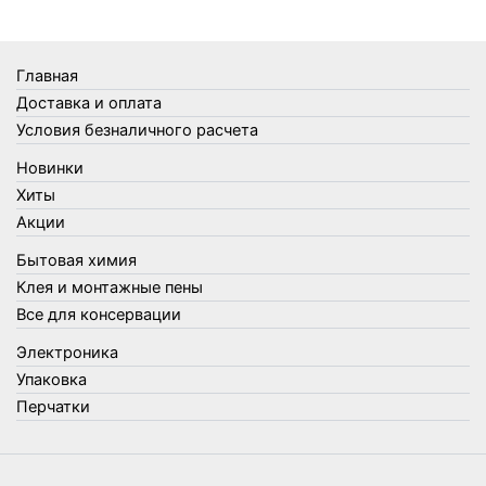
Термосы
Товары Amigo
Товары для бани
Главная
Товары для кухни
Доставка и оплата
Товары для сада и огорода
Условия безналичного расчета
Товары для туризма и отдыха
Новинки
Упаковка
Хиты
Утеплители и прочее
Акции
Фонари, лампы и удлинители
Бытовая химия
Хозяйственные товары
Клея и монтажные пены
Швабры, стекломои, черенки и насадки
Все для консервации
Шнуры, веревки и шпагаты
Электроника
Электроника
Элементы питания
Упаковка
Перчатки