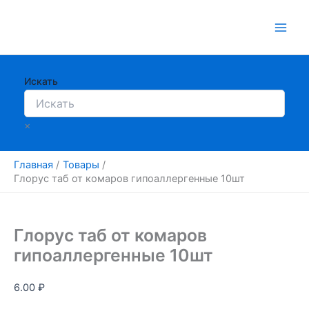
Перейти
к
содержимому
Искать
×
Главная
Товары
Глорус таб от комаров гипоаллергенные 10шт
Глорус таб от комаров
гипоаллергенные 10шт
6.00
₽