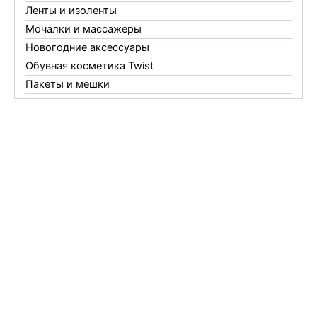
Ленты и изоленты
Мочалки и массажеры
Новогодние аксессуары
Обувная косметика Twist
Пакеты и мешки
Перчатки
Пленки
Предметы личной гигиены
Садовый инвентарь
Средства от комаров Mosquitall
Средства от комаров, мух и клещей
Средства от моли
Средства от мышей, крыс и кротов
Средства от тараканов, муравьев и клопов
Средства по уходу за обувью и одеждой
Телеги и сумки
Термометры