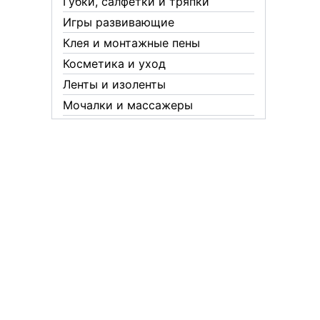
Губки, салфетки и тряпки
Игры развивающие
Клея и монтажные пены
Косметика и уход
Ленты и изоленты
Мочалки и массажеры
Новогодние аксессуары
Обувная косметика Twist
Пакеты и мешки
Перчатки
Пленки
Предметы личной гигиены
Садовый инвентарь
Средства от комаров Mosquitall
Средства от комаров, мух и
клещей