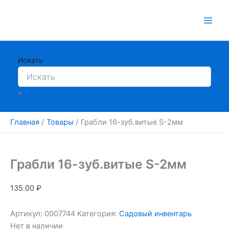
Перейти
к
содержимому
Искать
×
Главная
Товары
Грабли 16-зуб.витые S-2мм
Грабли 16-зуб.витые S-2мм
135.00
₽
Артикул:
0007744
Категория:
Садовый инвентарь
Нет в наличии