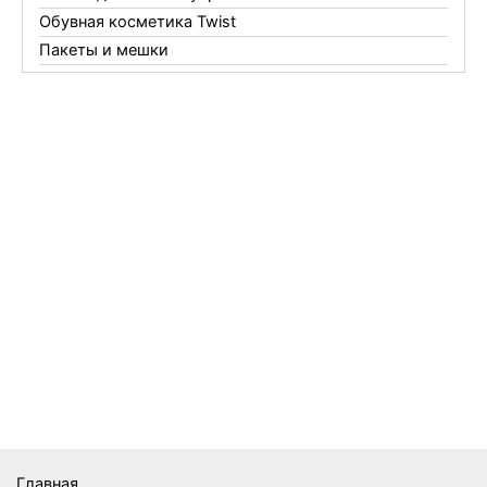
Обувная косметика Twist
Пакеты и мешки
Перчатки
Пленки
Предметы личной гигиены
Садовый инвентарь
Средства от комаров Mosquitall
Средства от комаров, мух и клещей
Средства от моли
Средства от мышей, крыс и кротов
Средства от тараканов, муравьев и клопов
Средства по уходу за обувью и одеждой
Телеги и сумки
Термометры
Термосы
Товары Amigo
Товары для бани
Главная