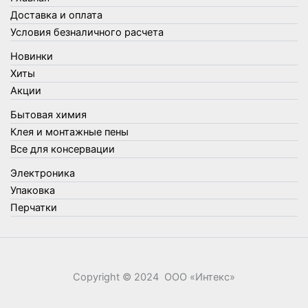
Товары для кухни
Доставка и оплата
Товары для сада и огорода
Условия безналичного расчета
Товары для туризма и отдыха
Новинки
Упаковка
Хиты
Утеплители и прочее
Акции
Фонари, лампы и удлинители
Бытовая химия
Хозяйственные товары
Клея и монтажные пены
Швабры, стекломои, черенки и насадки
Все для консервации
Шнуры, веревки и шпагаты
Электроника
Электроника
Элементы питания
Упаковка
Перчатки
Copyright © 2024 ООО «‎Интекс»‎